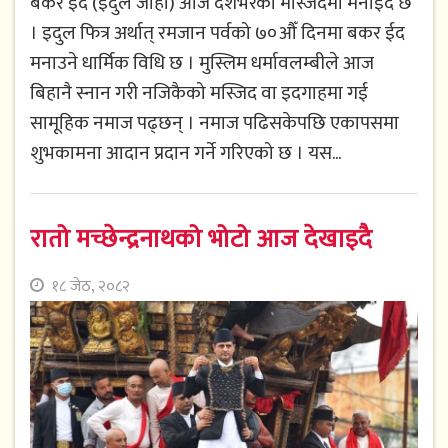
बकर ईद (इदुल जोहा) आज देशभरका मस्जिदमा मनाइँदै छ
। इदुल फित्र अर्थात् रमजान पर्वको ७०औँ दिनमा बकर ईद
मनाउने धार्मिक विधि छ । मुस्लिम धर्मावलम्बीले आज
बिहानै स्नान गरी नजिकैको मस्जिद वा इदगाहमा गई
सामूहिक नमाज पढ्छन् । नमाज पढिसकेपछि एकापसमा
शुभकामना आदान प्रदान गर्ने गरिएको छ । यस...
रातो मच्छेन्द्रनाथको भोटो आज देखाइदै
१८ जेठ, २०८२