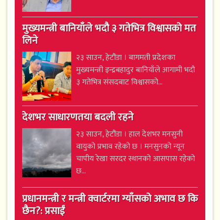
मुख्यमन्त्री बानियाँले भदौ ३ गतेभित्र विश्वासको मत
लिने
२३ साउन, हेटौंडा । बागमती प्रदेशका
मुख्यमन्त्री इन्द्रबहादुर बानियाँले आगामी भदौ
३ गतेभित्र संसदबाट विश्वासको...
देशभर साधारणतया बदली रहने
२३ साउन, हेटौंडा । हाल देशभर मनसुनी
वायुको प्रभाव रहेको छ । मनसुनको न्यून
चापीय रेखा सरदर स्थानको आसपास रहेको
छ...
प्रधानमन्त्री र मन्त्री क्वार्टरमा ग्याँसको अभाव छ कि
छैन?: प्रसाईं