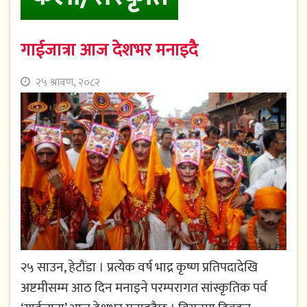
गाईजात्रा आज देशभर मनाइदै
२५ श्रावण, २०८२
२५ साउन, हेटौंडा । प्रत्येक वर्ष भाद्र कृष्ण प्रतिपदादेखि
अष्टमीसम्म आठ दिन मनाइने परम्परागत सांस्कृतिक पर्व