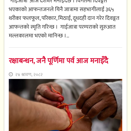
‘गाईजात्रा’ आज देशभर मनाइदैछ । विगतमा दिवङ्गत
भएकाको आफन्तजनले यिनै जात्रामा सहभागीलाई ३६५
थरीका फलफूल, परिकार, मिठाई, दूधदही दान गरेर दिवङ्गत
आफन्तको स्मृति गरिन्छ । गाईजात्रा परम्पराको सुरुआत
मल्लकालमा भएको मानिन्छ ।...
रक्षाबन्धन, जनै पूर्णिमा पर्व आज मनाइँदै
२४ श्रावण, २०८२