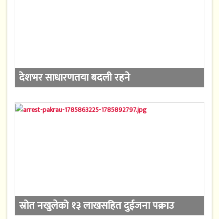
देशभर साधारणतया बदली रहने
स्रोत नखुलेको १३ लाखसहित दुईजना पक्राउ