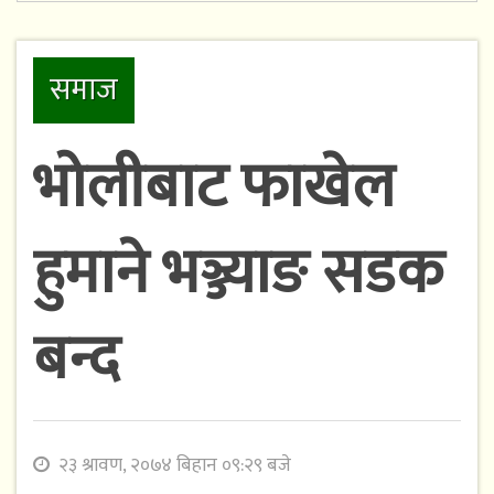
समाज
भोलीबाट फाखेल
हुमाने भञ्ज्याङ सडक
बन्द
२३ श्रावण, २०७४ बिहान ०९:२९ बजे