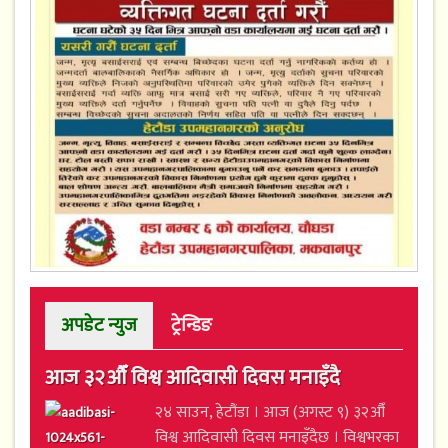
अपडेट न्युज
ट्रेन्डिङ
आज ३२औँ विश्व आदिवासी दिवस मनाइँदै
२४ साउन, हेटौंडा । आज (अगस्ट ९) ३२औँ
विश्व आदिवासी दिवस मनाइँदैछ । विश्वभरका