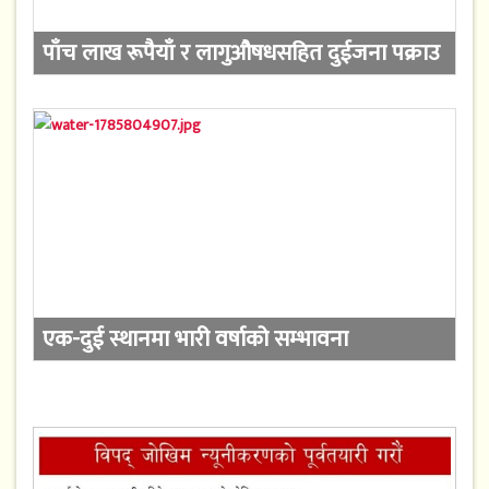
पाँच लाख रूपैयाँ र लागुऔषधसहित दुईजना पक्राउ
एक-दुई स्थानमा भारी वर्षाको सम्भावना