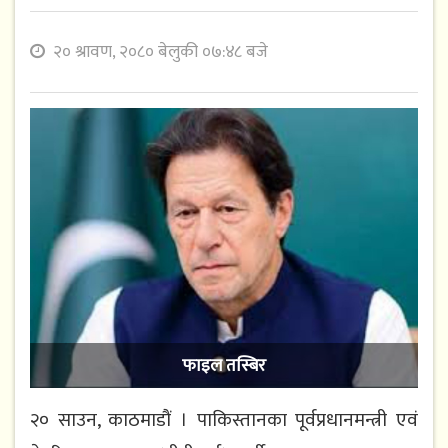
२० श्रावण, २०८० बेलुकी ०७:४८ बजे
फाइल तस्बिर
२० साउन, काठमाडौं । पाकिस्तानका पूर्वप्रधानमन्त्री एवं