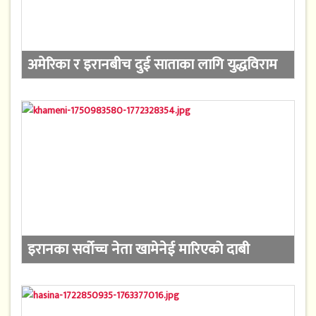
अमेरिका र इरानबीच दुई साताका लागि युद्धविराम
इरानका सर्वोच्च नेता खामेनेई मारिएको दाबी