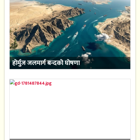
होर्मुज जलमार्ग बन्दको घोषणा