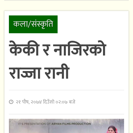
कला/संस्कृति
केकी र नाजिरको
राज्जा रानी
२१ पौष, २०७४ दिउँसो ०२:०७ बजे