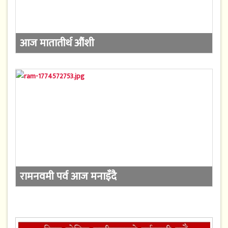
आज मातातीर्थ औंशी
रामनवमी पर्व आज मनाइँदै