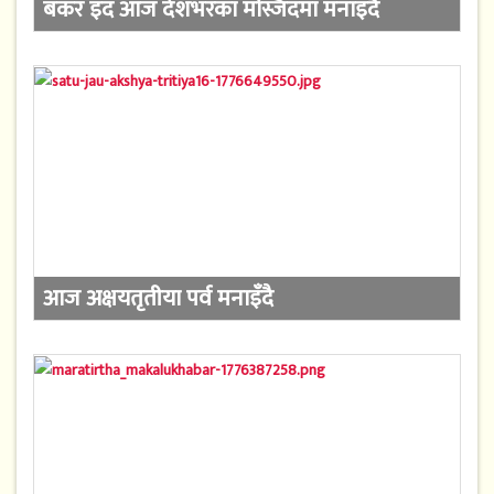
बकर इद आज देशभरका मस्जिदमा मनाइदै
आज अक्षयतृतीया पर्व मनाइँदै