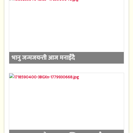
भानु जन्मजयन्ती आज मनाइँदै