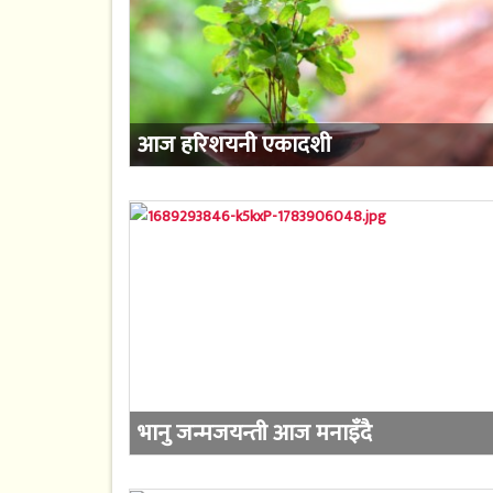
आज हरिशयनी एकादशी
भानु जन्मजयन्ती आज मनाइँदै