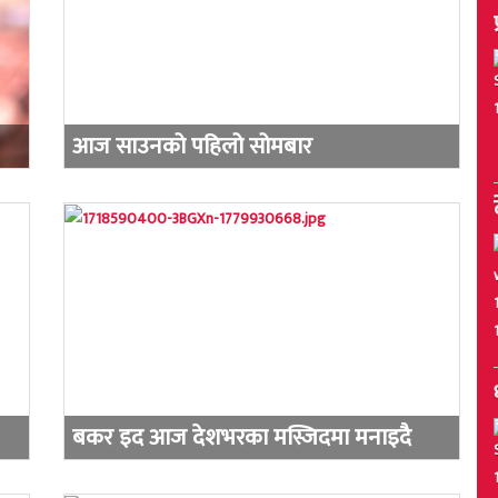
आज साउनको पहिलो सोमबार
बकर इद आज देशभरका मस्जिदमा मनाइदै