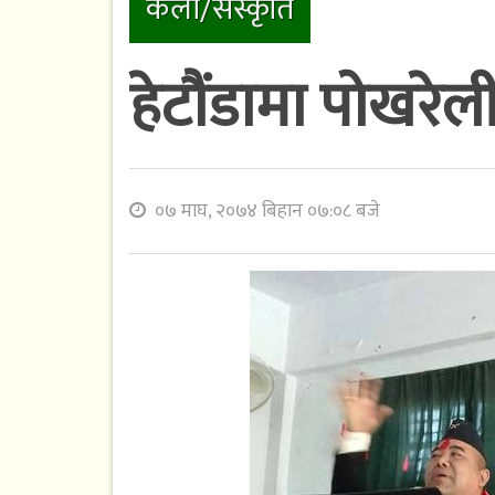
कला/संस्कृति
हेटौंडामा पोख
०७ माघ, २०७४ बिहान ०७:०८ बजे