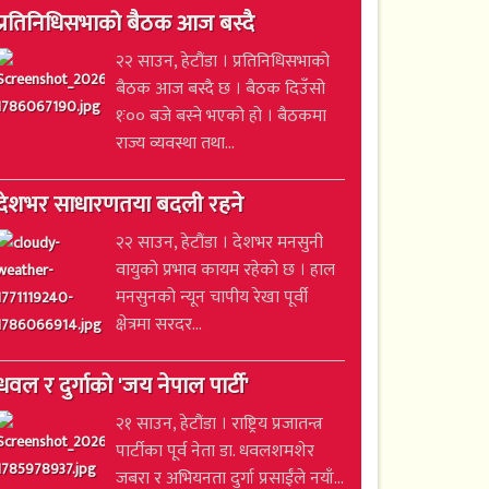
प्रतिनिधिसभाको बैठक आज बस्दै
२२ साउन, हेटौंडा । प्रतिनिधिसभाको
बैठक आज बस्दै छ । बैठक दिउँसो
१ः०० बजे बस्ने भएको हो । बैठकमा
राज्य व्यवस्था तथा...
देशभर साधारणतया बदली रहने
२२ साउन, हेटौंडा । देशभर मनसुनी
वायुको प्रभाव कायम रहेको छ । हाल
मनसुनको न्यून चापीय रेखा पूर्वी
क्षेत्रमा सरदर...
धवल र दुर्गाको 'जय नेपाल पार्टी'
२१ साउन, हेटौंडा । राष्ट्रिय प्रजातन्त्र
पार्टीका पूर्व नेता डा. धवलशमशेर
जबरा र अभियनता दुर्गा प्रसाईंले नयाँ...