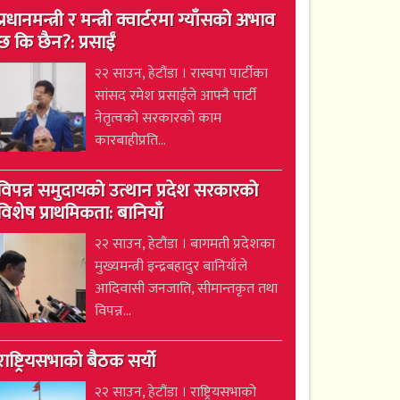
प्रधानमन्त्री र मन्त्री क्वार्टरमा ग्याँसको अभाव
छ कि छैन?: प्रसाईं
२२ साउन, हेटौंडा । रास्वपा पार्टीका
सांसद रमेश प्रसाईंले आफ्नै पार्टी
नेतृत्वको सरकारको काम
कारबाहीप्रति...
विपन्न समुदायको उत्थान प्रदेश सरकारको
विशेष प्राथमिकता: बानियाँ
२२ साउन, हेटौंडा । बागमती प्रदेशका
मुख्यमन्त्री इन्द्रबहादुर बानियाँले
आदिवासी जनजाति, सीमान्तकृत तथा
विपन्न...
राष्ट्रियसभाको बैठक सर्यो
२२ साउन, हेटौंडा । राष्ट्रियसभाको