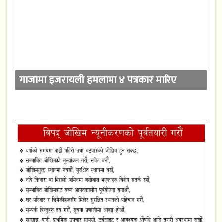
गाजामा इजरायली हमलामा ४ पत्रकार मारिए