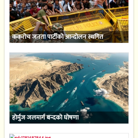
ककरोच जनता पार्टीको आन्दोलन स्थगित
होर्मुज जलमार्ग बन्दको घोषणा