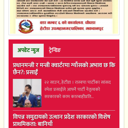
अपडेट न्युज
ट्रेन्डिङ
प्रधानमन्त्री र मन्त्री क्वार्टरमा ग्याँसको अभाव छ कि
छैन?: प्रसाईं
२२ साउन, हेटौंडा । रास्वपा पार्टीका सांसद
रमेश प्रसाईंले आफ्नै पार्टी नेतृत्वको
सरकारको काम कारबाहीप्रति...
विपन्न समुदायको उत्थान प्रदेश सरकारको विशेष
प्राथमिकता: बानियाँ