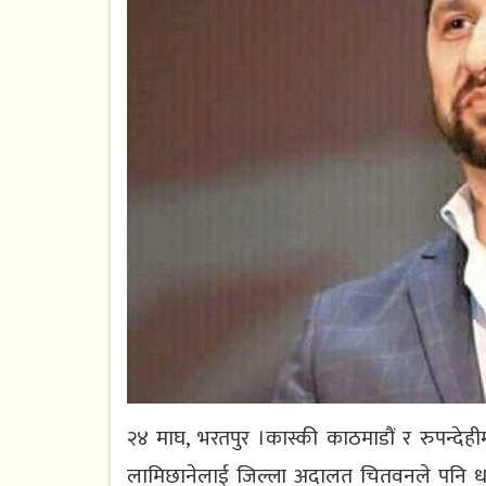
२४ माघ, भरतपुर ।कास्की काठमाडौं र रुपन्देहीमा
लामिछानेलाई जिल्ला अदालत चितवनले पनि धरौट