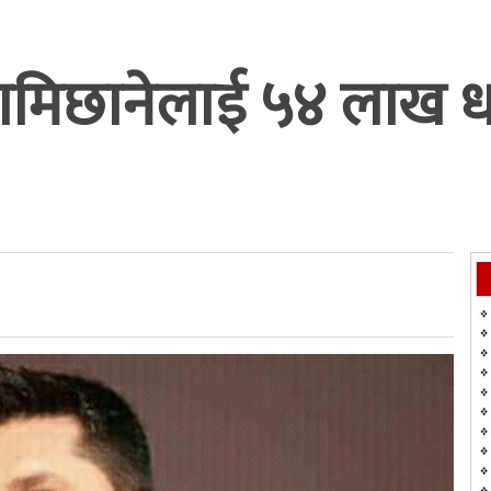
मिछानेलाई ५४ लाख धर