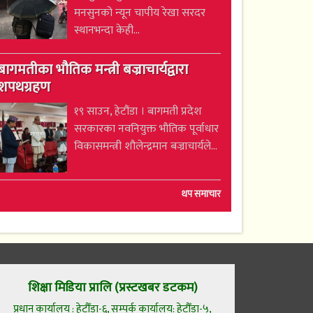
मनसुनको न्यून चापीय रेखा सरदर
स्थानभन्दा केही...
बागमतीका भौतिक मन्त्री बज्राचार्यद्वारा
शपथग्रहण
१९ साउन, हेटौंडा । बागमती प्रदेश
सरकारका नवनियुक्त भौतिक पूर्वाधार
विकासमन्त्री शौलेन्द्रमान बज्राचार्यले...
थप समाचार
शिक्षा मिडिया प्रालि (प्रस्टखबर डटकम)
प्रधान कार्यालय : हेटौँडा-६, सम्पर्क कार्यालय: हेटौँडा-५,