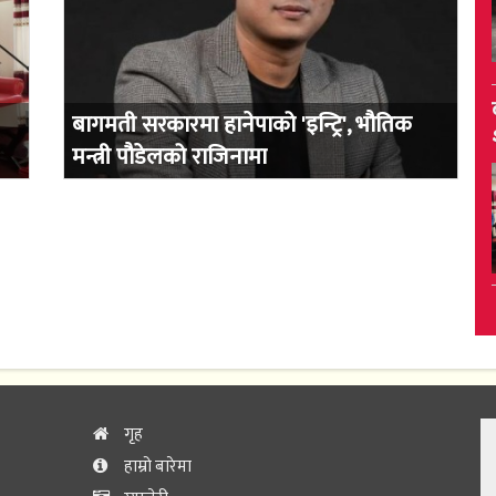
बागमती सरकारमा हानेपाको 'इन्ट्रि', भौतिक
मन्त्री पौडेलको राजिनामा
गृह
हाम्रो बारेमा