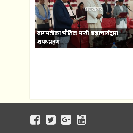
बागमतीका भौतिक मन्त्री बज्राचार्यद्वारा
शपथग्रहण