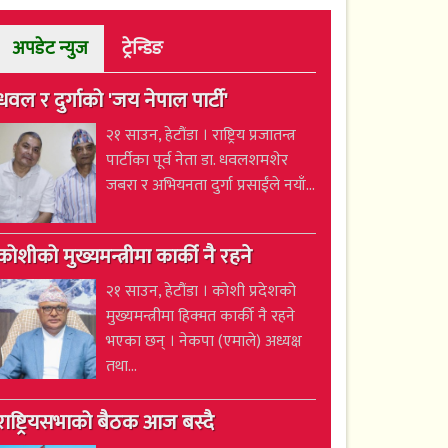
अपडेट न्युज
ट्रेन्डिङ
धवल र दुर्गाको 'जय नेपाल पार्टी'
२१ साउन, हेटौंडा । राष्ट्रिय प्रजातन्त्र
पार्टीका पूर्व नेता डा. धवलशमशेर
जबरा र अभियनता दुर्गा प्रसाईंले नयाँ...
कोशीको मुख्यमन्त्रीमा कार्की नै रहने
२१ साउन, हेटौंडा । कोशी प्रदेशको
मुख्यमन्त्रीमा हिक्मत कार्की नै रहने
भएका छन् । नेकपा (एमाले) अध्यक्ष
तथा...
राष्ट्रियसभाको बैठक आज बस्दै