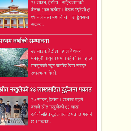
२१ साउन, हेटौंडा । राष्ट्रियसभाको
बैठक आज बस्दैछ । बैठक दिउँसो १ः
१५ बजे बस्ने भएको हो । राष्ट्रियसभा
सदस्य...
मध्यम वर्षाको सम्भावना
२१ साउन, हेटौंडा । हाल देशभर
मनसुनी वायुको प्रभाव रहेको छ । हाल
मनसुनको न्यून चापीय रेखा सरदर
स्थानभन्दा केही...
स्रोत नखुलेको १३ लाखसहित दुईजना पक्राउ
२० साउन, हेटौंडा । सशस्त्र प्रहरी
बलले स्रोत नखुलेको १३ लाख
रुपैयाँसहित दुईजनालाई पक्राउ गरेको
छ । पक्राउ...