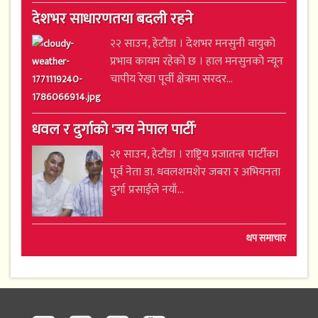
देशभर साधारणतया बदली रहने
२२ साउन, हेटौंडा । देशभर मनसुनी वायुको
प्रभाव कायम रहेको छ । हाल मनसुनको न्यून
चापीय रेखा पूर्वी क्षेत्रमा सरदर...
धवल र दुर्गाको 'जय नेपाल पार्टी'
२१ साउन, हेटौंडा । राष्ट्रिय प्रजातन्त्र पार्टीका
पूर्व नेता डा. धवलशमशेर जबरा र अभियनता
दुर्गा प्रसाईंले नयाँ...
थप समाचार