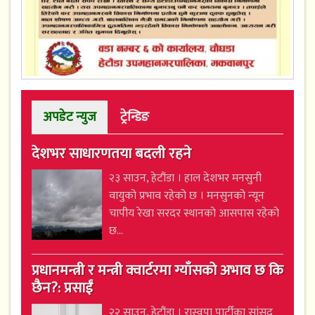
अपडेट न्युज
ट्रेन्डिङ
देशभर साधारणतया बदली रहने
२३ साउन, हेटौंडा । हाल देशभर मनसुनी
वायुको प्रभाव रहेको छ । मनसुनको न्यून
चापीय रेखा सरदर स्थानको आसपास रहेको
छ...
प्रधानमन्त्री र मन्त्री क्वार्टरमा ग्याँसको अभाव छ कि
छैन?: प्रसाईं
२२ साउन, हेटौंडा । रास्वपा पार्टीका सांसद