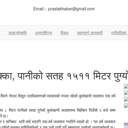
Email :- prastakhabar@gmail.com
कला/संस्कृति
अन्तराष्ट्रिय
विचार
महत्वपूर्ण जानकारी
गाउँपालिका
क्का, पानीको सतह १५११ मिटर पुग्य
िल्ने नेपाल विद्युत प्राधिकरणको व्याकपको रुपमा रहेको कुलेखानी जलाशय यस वर्ष
८ मिटर पानीको सतह पुगेको कुलेखानी जलाशयमा बिहीबार दिउँसो २ बजे सम्म
ेको छ।
रवार र शनिबार भारी वर्षा भएपनि यस वर्ष जलाशय नभरिने भएको हो । गत वर्ष जलाशय
प्
यस वर्षको मनसुन बाहिरिसकेको र अब ठुलो पानी पर्ने सम्भावना नरहेको जनाइसकेको छ।