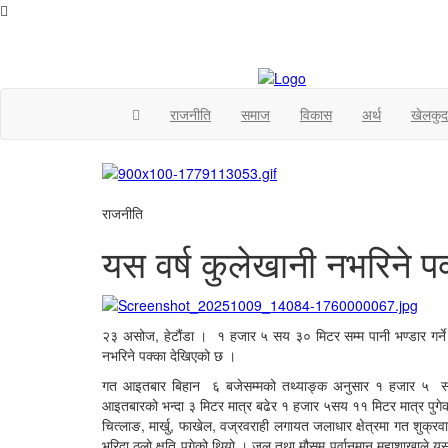
(current)
राजनीति
समाज
विकास
अर्थ
खेलकुद
राजनीति
यस वर्ष कुलेखानी नभरिने प
२३ असोज, हेटौंडा । १ हजार ५ सय ३० मिटर सम्म पानी भण्डार गर्ने म
नभरिने पक्का देखिएको छ ।
गत आइतबार बिहान ६ बजेसम्मको तथ्याङ्क अनुसार १ हजार ५ सय 
आइतबारको भन्दा ३ मिटर मात्र बढेर १ हजार ५सय ११ मिटर मात्र पुग
चित्लाङ, मार्खु, फाखेल, वज्रवराही लगायत जलाधार क्षेत्रमा गत शुक्
भरिदा ठुलो क्षति पुगेको थियो । जल तथा मौसम पूर्वानुमान महाशाखाले 