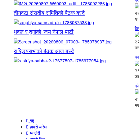
तीनवटा संसदीय समितिको बैठक बस्दै
२२
१ः
दे
धवल र दुर्गाको 'जय नेपाल पार्टी'
२२
मन
राष्ट्रियसभाको बैठक आज बस्दै
धव
२१
जब
को
२१
भए
गृह
हाम्रो बारेमा
ग्यालेरी
हाम्रो टिम