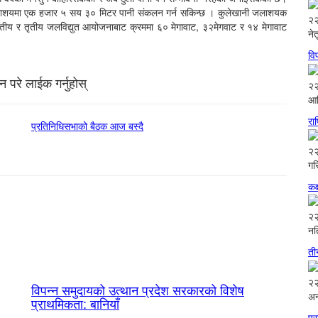
लाशयमा एक हजार ५ सय ३० मिटर पानी संकलन गर्न सकिन्छ । कुलेखानी जलाशयक
२२
, द्वितीय र तृतीय जलविद्युत आयोजनाबाट क्रममा ६० मेगावाट, ३२मेगवाट र १४ मेगावाट
ने
वि
 परे लाईक गर्नुहोस्
२२
आद
रा
प्रतिनिधिसभाको बैठक आज बस्दै
२२
गर
कक
२२
नत
ती
२२
विपन्न समुदायको उत्थान प्रदेश सरकारको विशेष
अन
प्राथमिकता: बानियाँ
प्