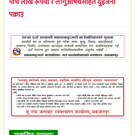
पाँच लाख रूपैयाँ र लागुऔषधसहित दुईजना
पक्राउ