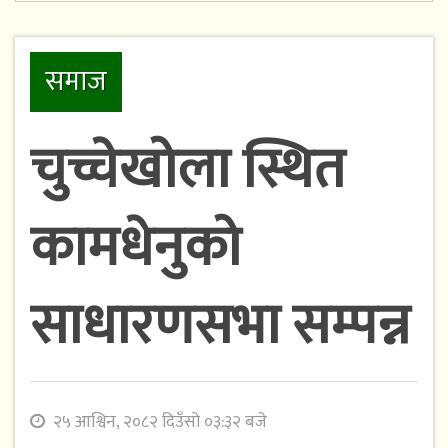
समाज
चुच्चेखोला स्थित
कामधेनुको
साधारणसभा सम्पन्न
२५ आश्विन, २०८२ दिउँसो ०३:३२ बजे