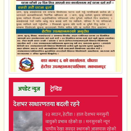
अपडेट न्युज
ट्रेन्डिङ
देशभर साधारणतया बदली रहने
२३ साउन, हेटौंडा । हाल देशभर मनसुनी
वायुको प्रभाव रहेको छ । मनसुनको न्यून
चापीय रेखा सरदर स्थानको आसपास रहेको