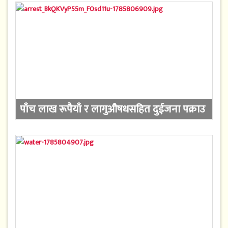
पाँच लाख रूपैयाँ र लागुऔषधसहित दुईजना पक्राउ