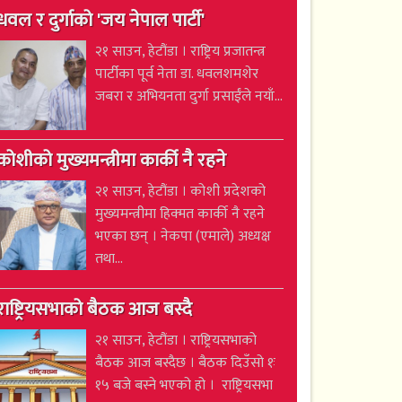
धवल र दुर्गाको 'जय नेपाल पार्टी'
२१ साउन, हेटौंडा । राष्ट्रिय प्रजातन्त्र
पार्टीका पूर्व नेता डा. धवलशमशेर
जबरा र अभियनता दुर्गा प्रसाईंले नयाँ...
कोशीको मुख्यमन्त्रीमा कार्की नै रहने
२१ साउन, हेटौंडा । कोशी प्रदेशको
मुख्यमन्त्रीमा हिक्मत कार्की नै रहने
भएका छन् । नेकपा (एमाले) अध्यक्ष
तथा...
राष्ट्रियसभाको बैठक आज बस्दै
२१ साउन, हेटौंडा । राष्ट्रियसभाको
बैठक आज बस्दैछ । बैठक दिउँसो १ः
१५ बजे बस्ने भएको हो । राष्ट्रियसभा