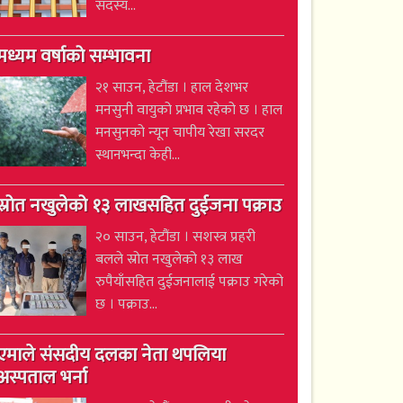
सदस्य...
मध्यम वर्षाको सम्भावना
२१ साउन, हेटौंडा । हाल देशभर
मनसुनी वायुको प्रभाव रहेको छ । हाल
मनसुनको न्यून चापीय रेखा सरदर
स्थानभन्दा केही...
स्रोत नखुलेको १३ लाखसहित दुईजना पक्राउ
२० साउन, हेटौंडा । सशस्त्र प्रहरी
बलले स्रोत नखुलेको १३ लाख
रुपैयाँसहित दुईजनालाई पक्राउ गरेको
छ । पक्राउ...
एमाले संसदीय दलका नेता थपलिया
अस्पताल भर्ना