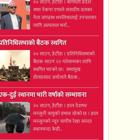
२० साउन, हेटौंडा । बागमती प्रदेश
सभा नेकपा एमाले संसदीय दलका
नेता जगन्नाथ थपलियालाई उपचारका
लागि अस्पताल भर्ना...
प्रतिनिधिसभाको बैठक स्थगित
२० साउन, हेटौंडा । प्रतिनिधिसभाको
बैठक साउन २२ गतेसम्मका लागि
स्थगित भएको छ। सभामुख
डोलप्रसाद अर्यालले बैठक...
एक-दुई स्थानमा भारी वर्षाको सम्भावना
२० साउन, हेटौंडा । हाल देशभर
मनसुनी वायुको प्रभाव रहेको छ । हाल
मनसुनको न्यून चापीय रेखा सरदर
स्थानभन्दा केही...