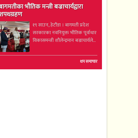
बागमतीका भौतिक मन्त्री बज्राचार्यद्वारा
शपथग्रहण
१९ साउन, हेटौंडा । बागमती प्रदेश
सरकारका नवनियुक्त भौतिक पूर्वाधार
विकासमन्त्री शौलेन्द्रमान बज्राचार्यले...
थप समाचार