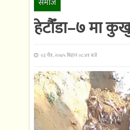
समाज
हेटौँडा–७ मा कुखुर
०३ चैत्र, २०७५ बिहान ०८:४१ बजे