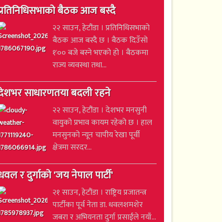
प्रतिनिधिसभाको बैठक आज बस्दै
२२ साउन, हेटौंडा । प्रतिनिधिसभाको
बैठक आज बस्दै छ । बैठक दिउँसो
१ः०० बजे बस्ने भएको हो । बैठकमा
राज्य व्यवस्था तथा...
देशभर साधारणतया बदली रहने
२२ साउन, हेटौंडा । देशभर मनसुनी
वायुको प्रभाव कायम रहेको छ । हाल
मनसुनको न्यून चापीय रेखा पूर्वी
क्षेत्रमा सरदर...
धवल र दुर्गाको 'जय नेपाल पार्टी'
२१ साउन, हेटौंडा । राष्ट्रिय प्रजातन्त्र
पार्टीका पूर्व नेता डा. धवलशमशेर
जबरा र अभियनता दुर्गा प्रसाईंले नयाँ...