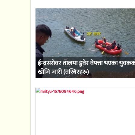
ईन्द्रसरोवर तालमा डुवेर वेपत्ता भएका युवक
खोजि जारी (तस्बिरहरू)