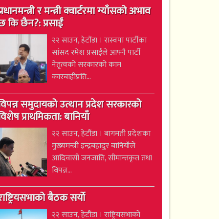
प्रधानमन्त्री र मन्त्री क्वार्टरमा ग्याँसको अभाव
छ कि छैन?: प्रसाईं
२२ साउन, हेटौंडा । रास्वपा पार्टीका
सांसद रमेश प्रसाईंले आफ्नै पार्टी
नेतृत्वको सरकारको काम
कारबाहीप्रति...
विपन्न समुदायको उत्थान प्रदेश सरकारको
विशेष प्राथमिकता: बानियाँ
२२ साउन, हेटौंडा । बागमती प्रदेशका
मुख्यमन्त्री इन्द्रबहादुर बानियाँले
आदिवासी जनजाति, सीमान्तकृत तथा
विपन्न...
राष्ट्रियसभाको बैठक सर्यो
२२ साउन, हेटौंडा । राष्ट्रियसभाको