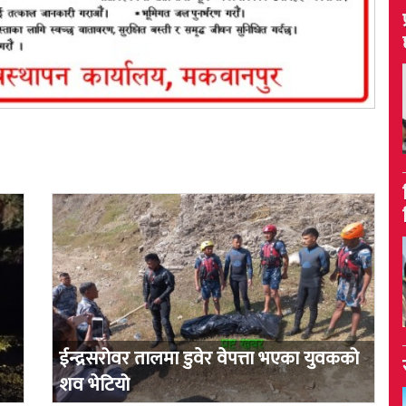
ईन्द्रसरोवर तालमा डुवेर वेपत्ता भएका युवकको
शव भेटियो