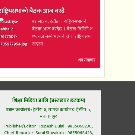
राष्ट्रियसभाको बैठक आज बस्दै
२१ साउन, हेटौंडा । राष्ट्रियसभाको
बैठक आज बस्दैछ । बैठक दिउँसो १ः
१५ बजे बस्ने भएको हो । राष्ट्रियसभा
सदस्य...
थप समाचार
शिक्षा मिडिया प्रालि (प्रस्टखबर डटकम)
प्रधान कार्यालय : हेटौँडा-६, सम्पर्क कार्यालय: हेटौँडा-५,
मकवानपुर
Publisher/Editor - Rupesh Dulal - 9855068230,
Chief Reporter- Sunil Shivakoti - 9855068428,