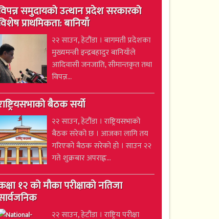
विपन्न समुदायको उत्थान प्रदेश सरकारको
विशेष प्राथमिकता: बानियाँ
२२ साउन, हेटौंडा । बागमती प्रदेशका
मुख्यमन्त्री इन्द्रबहादुर बानियाँले
आदिवासी जनजाति, सीमान्तकृत तथा
विपन्न...
राष्ट्रियसभाको बैठक सर्यो
२२ साउन, हेटौंडा । राष्ट्रियसभाको
बैठक सरेको छ । आजका लागि तय
गरिएको बैठक सरेको हो । साउन २२
गते शुक्रबार अपराह्न...
कक्षा १२ को मौका परीक्षाको नतिजा
सार्वजनिक
२२ साउन, हेटौंडा । राष्ट्रिय परीक्षा