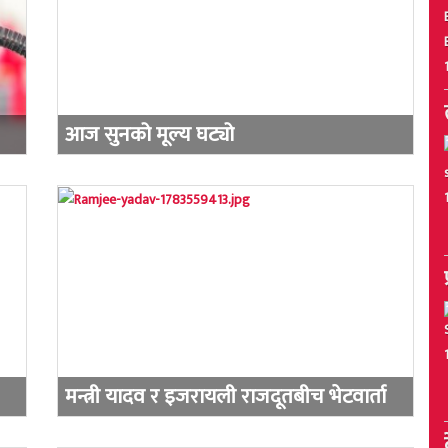
आज सुनको मूल्य घट्यो
मन्त्री यादव र इजरायली राजदूतबीच भेटवार्ता