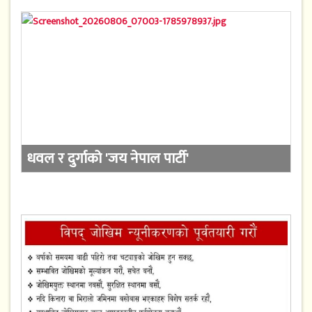
धवल र दुर्गाको 'जय नेपाल पार्टी'