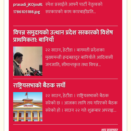
रमेश प्रसाईंले आफ्नै पार्टी नेतृत्वको
सरकारको काम कारबाहीप्रति...
विपन्न समुदायको उत्थान प्रदेश सरकारको विशेष
प्राथमिकता: बानियाँ
२२ साउन, हेटौंडा । बागमती प्रदेशका
मुख्यमन्त्री इन्द्रबहादुर बानियाँले आदिवासी
जनजाति, सीमान्तकृत तथा विपन्न...
राष्ट्रियसभाको बैठक सर्यो
२२ साउन, हेटौंडा । राष्ट्रियसभाको बैठक
सरेको छ । आजका लागि तय गरिएको बैठक
सरेको हो । साउन २२ गते शुक्रबार अपराह्न...
थप समाचार