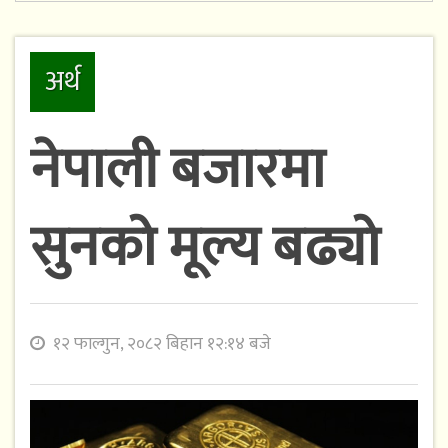
अर्थ
नेपाली बजारमा
सुनको मूल्य बढ्यो
१२ फाल्गुन, २०८२ बिहान १२:१४ बजे