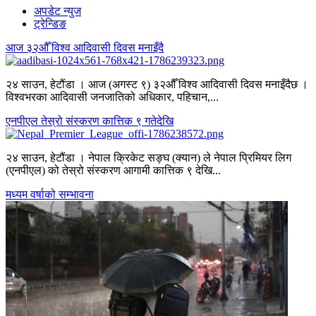
अपडेट न्युज
ट्रेन्डिङ
आज ३२औँ विश्व आदिवासी दिवस मनाइँदै
२४ साउन, हेटौंडा । आज (अगस्ट ९) ३२औँ विश्व आदिवासी दिवस मनाइँदैछ ।
विश्वभरका आदिवासी जनजातिको अधिकार, पहिचान,...
एनपीएल तेस्रो संस्करण कात्तिक ९ गतेदेखि
२४ साउन, हेटौंडा । नेपाल क्रिकेट सङ्घ (क्यान) ले नेपाल प्रिमियर लिग
(एनपीएल) को तेस्रो संस्करण आगामी कात्तिक ९ देखि...
मध्यम वर्षाको सम्भावना