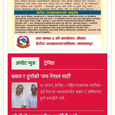
अपडेट न्युज
ट्रेन्डिङ
धवल र दुर्गाको 'जय नेपाल पार्टी'
२१ साउन, हेटौंडा । राष्ट्रिय प्रजातन्त्र पार्टीका
पूर्व नेता डा. धवलशमशेर जबरा र अभियनता
दुर्गा प्रसाईंले नयाँ...