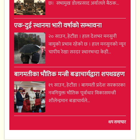
छ। सभामुख डोलप्रसाद अर्यालले बैठक...
एक-दुई स्थानमा भारी वर्षाको सम्भावना
२० साउन, हेटौंडा । हाल देशभर मनसुनी
वायुको प्रभाव रहेको छ । हाल मनसुनको न्यून
चापीय रेखा सरदर स्थानभन्दा केही...
बागमतीका भौतिक मन्त्री बज्राचार्यद्वारा शपथग्रहण
१९ साउन, हेटौंडा । बागमती प्रदेश सरकारका
नवनियुक्त भौतिक पूर्वाधार विकासमन्त्री
शौलेन्द्रमान बज्राचार्यले...
थप समाचार