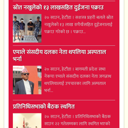
स्रोत नखुलेको १३ लाखसहित दुईजना पक्राउ
२० साउन, हेटौंडा । सशस्त्र प्रहरी बलले स्रोत
नखुलेको १३ लाख रुपैयाँसहित दुईजनालाई
पक्राउ गरेको छ । पक्राउ...
एमाले संसदीय दलका नेता थपलिया अस्पताल
भर्ना
२० साउन, हेटौंडा । बागमती प्रदेश सभा
नेकपा एमाले संसदीय दलका नेता जगन्नाथ
थपलियालाई उपचारका लागि अस्पताल
भर्ना...
प्रतिनिधिसभाको बैठक स्थगित
२० साउन, हेटौंडा । प्रतिनिधिसभाको बैठक
साउन २२ गतेसम्मका लागि स्थगित भएको