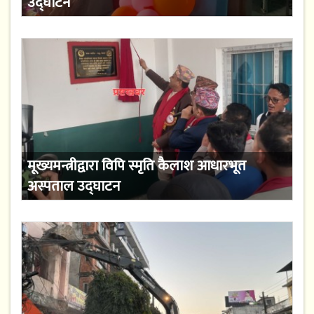
उद्घाटन
मूख्यमन्त्रीद्वारा विपि स्मृति कैलाश आधारभूत
अस्पताल उद्घाटन