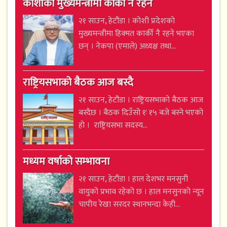
कोशीको मुख्यमन्त्रीमा कार्की नै रहने
२१ साउन, हेटौंडा । कोशी प्रदेशको
मुख्यमन्त्रीमा हिक्मत कार्की नै रहने भएका
छन् । नेकपा (एमाले) अध्यक्ष तथा...
राष्ट्रियसभाको बैठक आज बस्दै
२१ साउन, हेटौंडा । राष्ट्रियसभाको बैठक आज
बस्दैछ । बैठक दिउँसो १ः १५ बजे बस्ने भएको
हो । राष्ट्रियसभा सदस्य...
मध्यम वर्षाको सम्भावना
२१ साउन, हेटौंडा । हाल देशभर मनसुनी
वायुको प्रभाव रहेको छ । हाल मनसुनको न्यून
चापीय रेखा सरदर स्थानभन्दा केही...