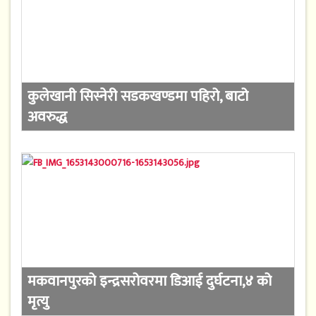
कुलेखानी सिस्नेरी सडकखण्डमा पहिरो, बाटो
अवरुद्ध
मकवानपुरको इन्द्रसरोवरमा डिआई दुर्घटना,४ को
मृत्यु