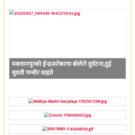
मकवानपुरको ईन्द्रसरोबरमा बोलेरो दुर्घटना,दुई
युवती गम्भीर घाइते