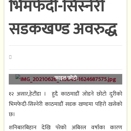
भिमफेदी-सिस्नेरी
सडकखण्ड अवरुद्ध
फाइल फोटो
१२ असार,हेटौंडा । हुदै काठमाडौं जोडने छोटो दुरीको
भिमफेदी-सिस्नेरी काठमाडौं सडक खण्डमा पहिरो खसेको
छ।
शनिबारबिहान देखि परेको अबिरल वर्षाका कारण