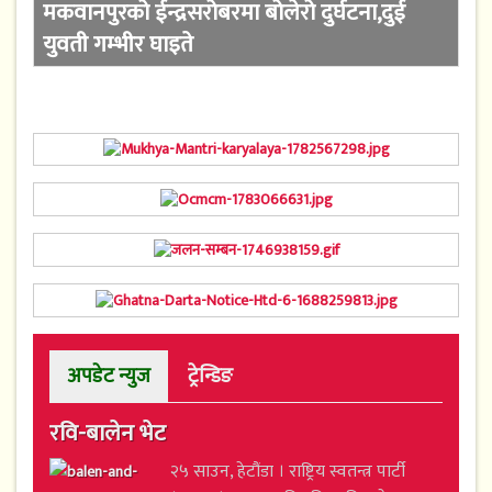
मकवानपुरको ईन्द्रसरोबरमा बोलेरो दुर्घटना,दुई
युवती गम्भीर घाइते
अपडेट न्युज
ट्रेन्डिङ
रवि-बालेन भेट
२५ साउन, हेटौंडा । राष्ट्रिय स्वतन्त्र पार्टी