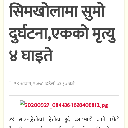
सिमखोलामा सुमो
दुर्घटना,एकको मृत्यु
४ घाइते
२४ श्रावण, २०७८ दिउँसो ०१:३० बजे
२४ साउन,हेटौंडा। हेटौंडा हुदैं काठमाडौं जाने छोटो