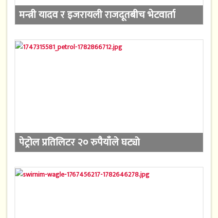
मन्त्री यादव र इजरायली राजदूतबीच भेटवार्ता
पेट्रोल प्रतिलिटर २० रुपैयाँले घट्यो