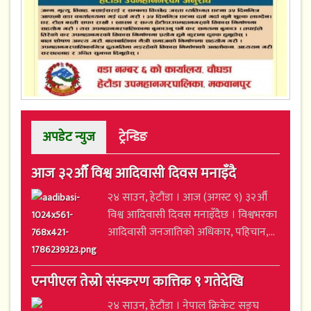
अपडेट न्युज
ट्रेन्डिङ
आज ३२औँ विश्व आदिवासी दिवस मनाइँदै
२४ साउन, हेटौंडा । आज (अगस्ट ९) ३२औँ
विश्व आदिवासी दिवस मनाइँदैछ । विश्वभरका
आदिवासी जनजातिको अधिकार, पहिचान,...
एनपीएल तेस्रो संस्करण कात्तिक ९ गतेदेखि
२४ साउन, हेटौंडा । नेपाल क्रिकेट सङ्घ