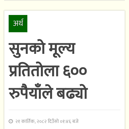
अर्थ
सुनको मूल्य
प्रतितोला ६००
रुपैयाँले बढ्यो
२१ कार्तिक, २०८२ दिउँसो ०१:४६ बजे