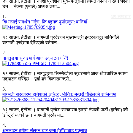
२१ साउन, हेटौंडा । कोशी प्रदेशको मुख्यमन्त्रीमा हिक्मत कार्की नै रहने भएका
छन् । नेकपा (एमाले) अध्यक्ष तथा...
1
.
थप समाचार
कि मलाई समर्थन गर्नुस्, कि बहुमत पुर्याउनुस्: बानियाँ
१८ साउन, हेटौंडा । बागमती प्रदेशका मुख्यमन्त्री इन्द्रबहादुर बानियाँले
बागमती प्रदेशमा देखिएको वर्तमान...
2
.
नागढुङ्गा सुरुङमार्ग आज उद्घाटन गरिँदै
११ साउन, हेटौंडा । नागढुङ्गा-सिस्नेखोला सुरुङमार्ग आज औपचारिक रूपमा
उद्घाटन गरिँदैछ । पूर्वाधार विकासमन्त्री...
3
.
बागमती सरकारमा हानेपाको 'इन्ट्रि', भौतिक मन्त्री पौडेलको राजिनामा
१९ साउन, हेटौंडा । बागमती प्रदेश सरकारमा हाम्रो नेपाली पार्टी (हानेपा) को
'इन्ट्रि' भएको छ । बागमती प्रदेशमा...
4
.
अनलाइन ठगीमा संलग्न चार जना हेटौंडाबाट पक्राउ