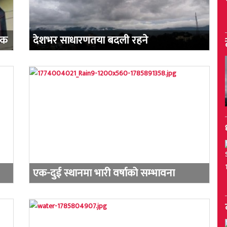
िक
देशभर साधारणतया बदली रहने
एक-दुई स्थानमा भारी वर्षाको सम्भावना