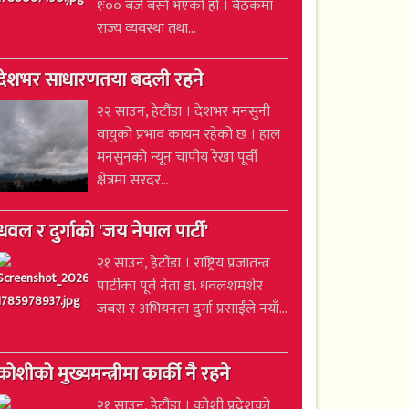
१ः०० बजे बस्ने भएको हो । बैठकमा
राज्य व्यवस्था तथा...
देशभर साधारणतया बदली रहने
२२ साउन, हेटौंडा । देशभर मनसुनी
वायुको प्रभाव कायम रहेको छ । हाल
मनसुनको न्यून चापीय रेखा पूर्वी
क्षेत्रमा सरदर...
धवल र दुर्गाको 'जय नेपाल पार्टी'
२१ साउन, हेटौंडा । राष्ट्रिय प्रजातन्त्र
पार्टीका पूर्व नेता डा. धवलशमशेर
जबरा र अभियनता दुर्गा प्रसाईंले नयाँ...
कोशीको मुख्यमन्त्रीमा कार्की नै रहने
२१ साउन, हेटौंडा । कोशी प्रदेशको