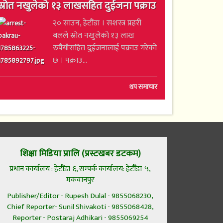
स्रोत नखुलेको १३ लाखसहित दुईजना पक्राउ
२० साउन, हेटौंडा । सशस्त्र प्रहरी
बलले स्रोत नखुलेको १३ लाख
रुपैयाँसहित दुईजनालाई पक्राउ गरेको
छ । पक्राउ...
थप समाचार
शिक्षा मिडिया प्रालि (प्रस्टखबर डटकम)
प्रधान कार्यालय : हेटौँडा-६, सम्पर्क कार्यालय: हेटौँडा-५,
मकवानपुर
Publisher/Editor - Rupesh Dulal - 9855068230,
Chief Reporter- Sunil Shivakoti - 9855068428,
Reporter - Postaraj Adhikari - 9855069254