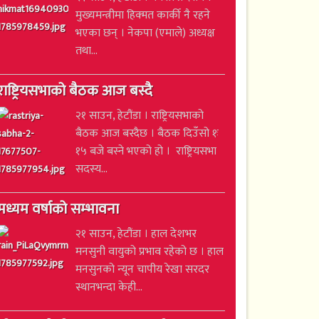
मुख्यमन्त्रीमा हिक्मत कार्की नै रहने
भएका छन् । नेकपा (एमाले) अध्यक्ष
तथा...
राष्ट्रियसभाको बैठक आज बस्दै
२१ साउन, हेटौंडा । राष्ट्रियसभाको
बैठक आज बस्दैछ । बैठक दिउँसो १ः
१५ बजे बस्ने भएको हो । राष्ट्रियसभा
सदस्य...
मध्यम वर्षाको सम्भावना
२१ साउन, हेटौंडा । हाल देशभर
मनसुनी वायुको प्रभाव रहेको छ । हाल
मनसुनको न्यून चापीय रेखा सरदर
स्थानभन्दा केही...