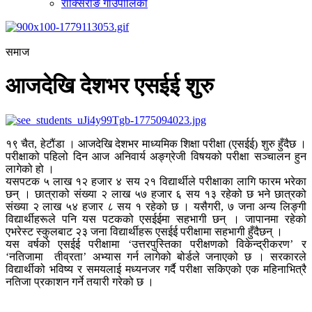
राक्सिराङ गाउँपालिका
समाज
आजदेखि देशभर एसईई शुरु
१९ चैत, हेटौंडा । आजदेखि देशभर माध्यमिक शिक्षा परीक्षा (एसईई) शुरु हुँदैछ ।
परीक्षाको पहिलो दिन आज अनिवार्य अङ्ग्रेजी विषयको परीक्षा सञ्चालन हुन
लागेको हो ।
यसपटक ५ लाख १२ हजार ४ सय २१ विद्यार्थीले परीक्षाका लागि फारम भरेका
छन् । छात्राको संख्या २ लाख ५७ हजार ६ सय १३ रहेको छ भने छात्रको
संख्या २ लाख ५४ हजार ८ सय १ रहेको छ । यसैगरी, ७ जना अन्य लिङ्गी
विद्यार्थीहरूले पनि यस पटकको एसईईमा सहभागी छन् । जापानमा रहेको
एभरेस्ट स्कुलबाट २३ जना विद्यार्थीहरू एसईई परीक्षामा सहभागी हुँदैछन् ।
यस वर्षको एसईई परीक्षामा ‘उत्तरपुस्तिका परीक्षणको विकेन्द्रीकरण’ र
‘नतिजामा तीव्रता’ अभ्यास गर्न लागेको बोर्डले जनाएको छ । सरकारले
विद्यार्थीको भविष्य र समयलाई मध्यनजर गर्दै परीक्षा सकिएको एक महिनाभित्रै
नतिजा प्रकाशन गर्ने तयारी गरेको छ ।