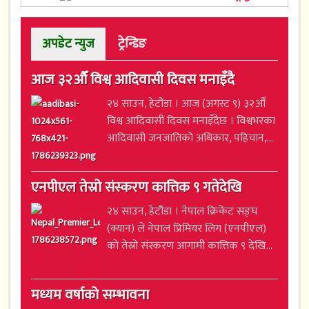
अपडेट न्युज
ट्रेन्डिङ
आज ३२औँ विश्व आदिवासी दिवस मनाइँदै
२४ साउन, हेटौंडा । आज (अगस्ट ९) ३२औँ
विश्व आदिवासी दिवस मनाइँदैछ । विश्वभरका
आदिवासी जनजातिको अधिकार, पहिचान,...
एनपीएल तेस्रो संस्करण कात्तिक ९ गतेदेखि
२४ साउन, हेटौंडा । नेपाल क्रिकेट सङ्घ
(क्यान) ले नेपाल प्रिमियर लिग (एनपीएल)
को तेस्रो संस्करण आगामी कात्तिक ९ देखि...
मध्यम वर्षाको सम्भावना