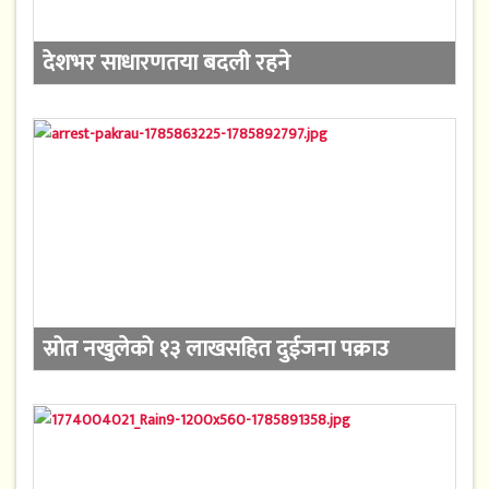
देशभर साधारणतया बदली रहने
स्रोत नखुलेको १३ लाखसहित दुईजना पक्राउ