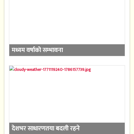
मध्यम वर्षाको सम्भावना
देशभर साधारणतया बदली रहने