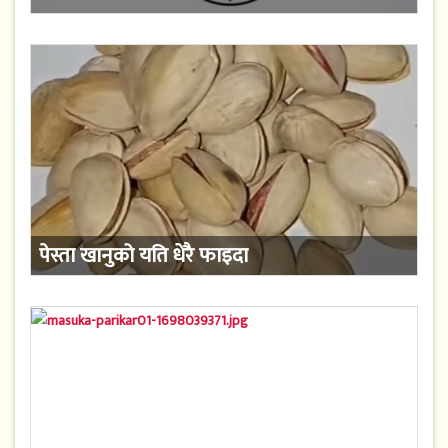
पेस्ता खानुको यति धेरै फाइदा