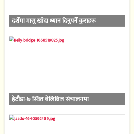
दशैंमा मासु खाँदा ध्यान दिनुपर्ने कुराहरू
हेटौंडा-७ स्थित बेलिब्रिज संचालनमा