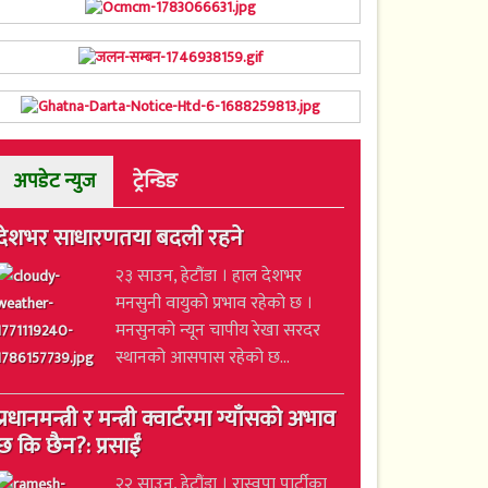
अपडेट न्युज
ट्रेन्डिङ
देशभर साधारणतया बदली रहने
२३ साउन, हेटौंडा । हाल देशभर
मनसुनी वायुको प्रभाव रहेको छ ।
मनसुनको न्यून चापीय रेखा सरदर
स्थानको आसपास रहेको छ...
प्रधानमन्त्री र मन्त्री क्वार्टरमा ग्याँसको अभाव
छ कि छैन?: प्रसाईं
२२ साउन, हेटौंडा । रास्वपा पार्टीका