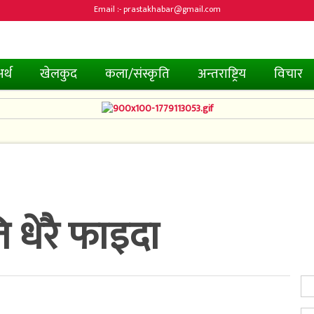
Email :- prastakhabar@gmail.com
र्थ
खेलकुद
कला/संस्कृति
अन्तराष्ट्रिय
विचार
ि धेरै फाइदा