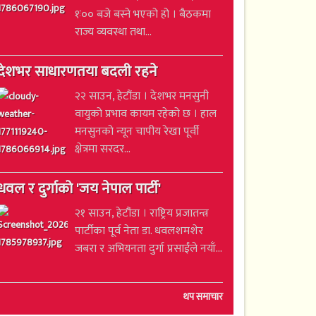
१ः०० बजे बस्ने भएको हो । बैठकमा
राज्य व्यवस्था तथा...
देशभर साधारणतया बदली रहने
२२ साउन, हेटौंडा । देशभर मनसुनी
वायुको प्रभाव कायम रहेको छ । हाल
मनसुनको न्यून चापीय रेखा पूर्वी
क्षेत्रमा सरदर...
धवल र दुर्गाको 'जय नेपाल पार्टी'
२१ साउन, हेटौंडा । राष्ट्रिय प्रजातन्त्र
पार्टीका पूर्व नेता डा. धवलशमशेर
जबरा र अभियनता दुर्गा प्रसाईंले नयाँ...
थप समाचार