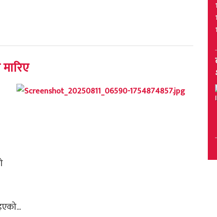
 मारिए
ो
एको...