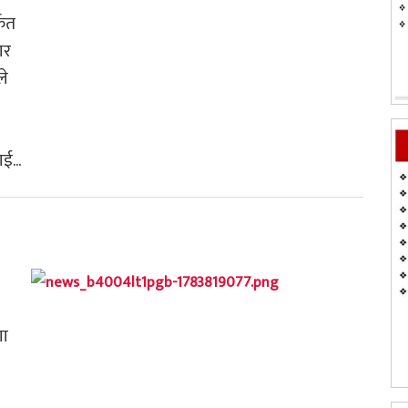
्फत
ार
ले
ई...
णा