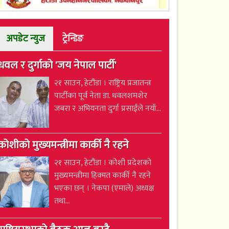
अपडेट न्युज
ट्रेन्डिङ
धवल र दुर्गाको 'जय नेपाल पार्टी'
२१ साउन, हेटौंडा । राष्ट्रिय प्रजातन्त्र
पार्टीका पूर्व नेता डा. धवलशमशेर
जबरा र अभियनता दुर्गा प्रसाईंले नयाँ...
कोशीको मुख्यमन्त्रीमा कार्की नै रहने
२१ साउन, हेटौंडा । कोशी प्रदेशको
मुख्यमन्त्रीमा हिक्मत कार्की नै रहने
भएका छन् । नेकपा (एमाले) अध्यक्ष
तथा...