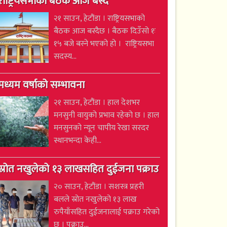
राष्ट्रियसभाको बैठक आज बस्दै
२१ साउन, हेटौंडा । राष्ट्रियसभाको
बैठक आज बस्दैछ । बैठक दिउँसो १ः
१५ बजे बस्ने भएको हो । राष्ट्रियसभा
सदस्य...
मध्यम वर्षाको सम्भावना
२१ साउन, हेटौंडा । हाल देशभर
मनसुनी वायुको प्रभाव रहेको छ । हाल
मनसुनको न्यून चापीय रेखा सरदर
स्थानभन्दा केही...
स्रोत नखुलेको १३ लाखसहित दुईजना पक्राउ
२० साउन, हेटौंडा । सशस्त्र प्रहरी
बलले स्रोत नखुलेको १३ लाख
रुपैयाँसहित दुईजनालाई पक्राउ गरेको
छ । पक्राउ...