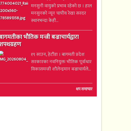
मनसुनी वायुको प्रभाव रहेको छ । हाल
मनसुनको न्यून चापीय रेखा सरदर
स्थानभन्दा केही...
बागमतीका भौतिक मन्त्री बज्राचार्यद्वारा
शपथग्रहण
१९ साउन, हेटौंडा । बागमती प्रदेश
सरकारका नवनियुक्त भौतिक पूर्वाधार
विकासमन्त्री शौलेन्द्रमान बज्राचार्यले...
थप समाचार