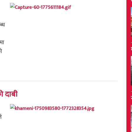
ब्ध
मा
को
को दाबी
े