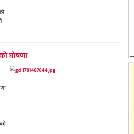
को
ो
भएको घोषणा
षणा
एको
.