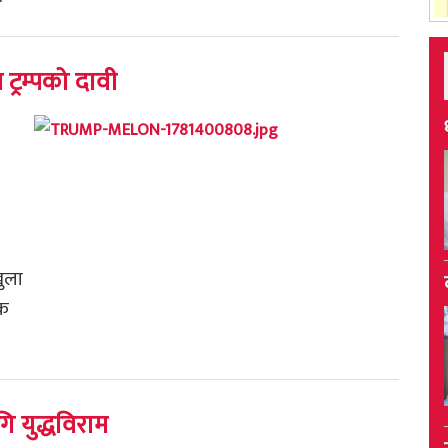
 ट्रम्पको दावी
खुला
एक
 युद्धविराम