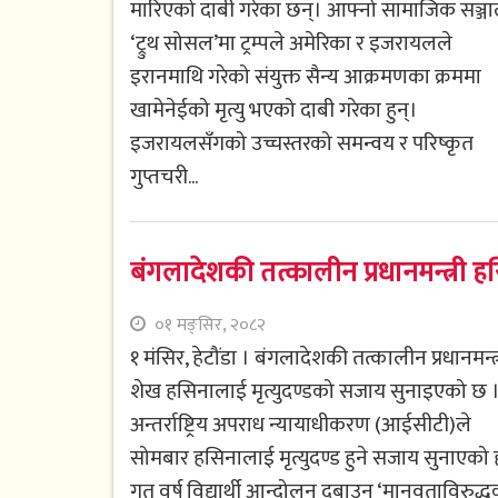
मारिएको दाबी गरेका छन्। आफ्नो सामाजिक सञ्ज
‘ट्रुथ सोसल’मा ट्रम्पले अमेरिका र इजरायलले
इरानमाथि गरेको संयुक्त सैन्य आक्रमणका क्रममा
खामेनेईको मृत्यु भएको दाबी गरेका हुन्।
इजरायलसँगको उच्चस्तरको समन्वय र परिष्कृत
गुप्तचरी...
बंगलादेशकी तत्कालीन प्रधानमन्त्री 
०१ मङ्सिर, २०८२
१ मंसिर, हेटौंडा । बंगलादेशकी तत्कालीन प्रधानमन्त्
शेख हसिनालाई मृत्युदण्डको सजाय सुनाइएको छ 
अन्तर्राष्ट्रिय अपराध न्यायाधीकरण (आईसीटी)ले
सोमबार हसिनालाई मृत्युदण्ड हुने सजाय सुनाएको 
गत वर्ष विद्यार्थी आन्दोलन दबाउन ‘मानवताविरुद्ध