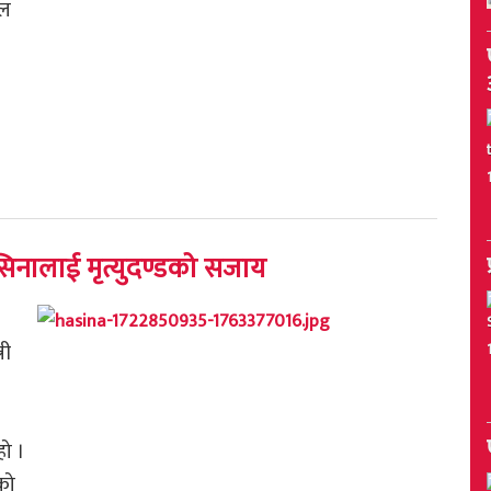
ाल
हसिनालाई मृत्युदण्डको सजाय
री
।
हो ।
को