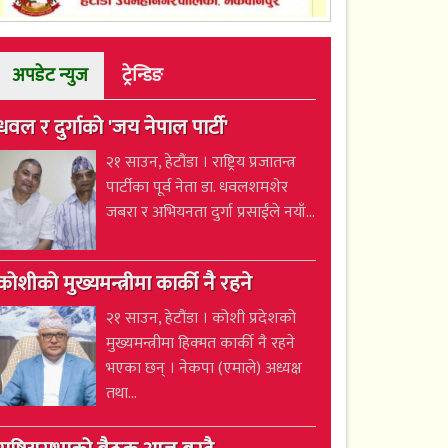
अपडेट न्युज
ट्रेन्डिङ
धवल र दुर्गाको 'जय नेपाल पार्टी'
२१ साउन, हेटौंडा । राष्ट्रिय प्रजातन्त्र
पार्टीका पूर्व नेता डा. धवलशमशेर
जबरा र अभियनता दुर्गा प्रसाईंले नयाँ...
कोशीको मुख्यमन्त्रीमा कार्की नै रहने
२१ साउन, हेटौंडा । कोशी प्रदेशको
मुख्यमन्त्रीमा हिक्मत कार्की नै रहने
भएका छन् । नेकपा (एमाले) अध्यक्ष
तथा...