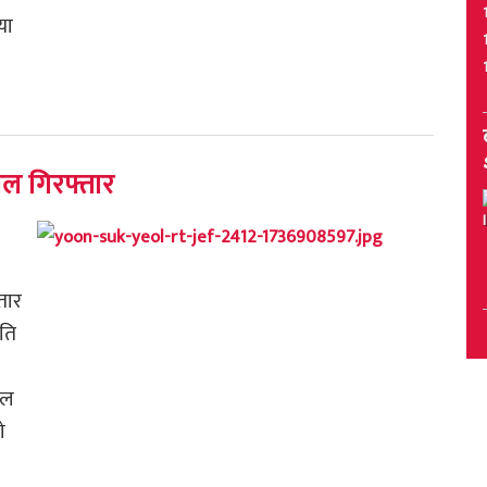
या
योल गिरफ्तार
तार
ति
फल
ो