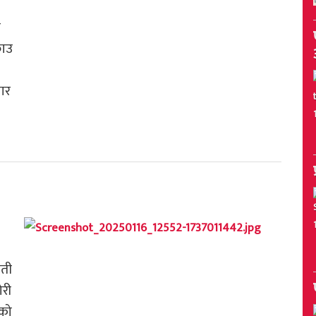
ी
राउ
ार
ाती
ोरी
ईको