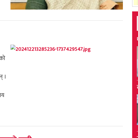
एको
न् ।
मय