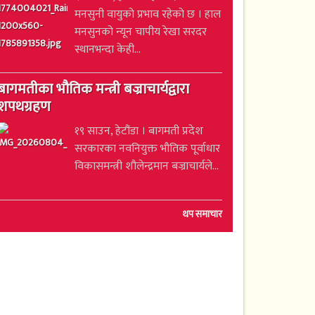
मनसुनी वायुको प्रभाव रहेको छ । हाल
मनसुनको न्यून चापीय रेखा सरदर
स्थानभन्दा केही...
बागमतीका भौतिक मन्त्री बज्राचार्यद्वारा
शपथग्रहण
१९ साउन, हेटौंडा । बागमती प्रदेश
सरकारका नवनियुक्त भौतिक पूर्वाधार
विकासमन्त्री शौलेन्द्रमान बज्राचार्यले...
थप समाचार