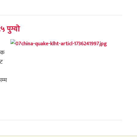
५ पुग्यो
जिक
ाट
म्म