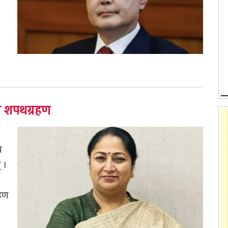
ीको शपथग्रहण
ा
् ।
रहण