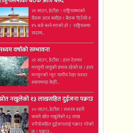
राष्ट्रियसभाको बैठक आज बस्दै
२१ साउन, हेटौंडा । राष्ट्रियसभाको
बैठक आज बस्दैछ । बैठक दिउँसो १ः
१५ बजे बस्ने भएको हो । राष्ट्रियसभा
सदस्य...
मध्यम वर्षाको सम्भावना
२१ साउन, हेटौंडा । हाल देशभर
मनसुनी वायुको प्रभाव रहेको छ । हाल
मनसुनको न्यून चापीय रेखा सरदर
स्थानभन्दा केही...
स्रोत नखुलेको १३ लाखसहित दुईजना पक्राउ
२० साउन, हेटौंडा । सशस्त्र प्रहरी
बलले स्रोत नखुलेको १३ लाख
रुपैयाँसहित दुईजनालाई पक्राउ गरेको
छ । पक्राउ...