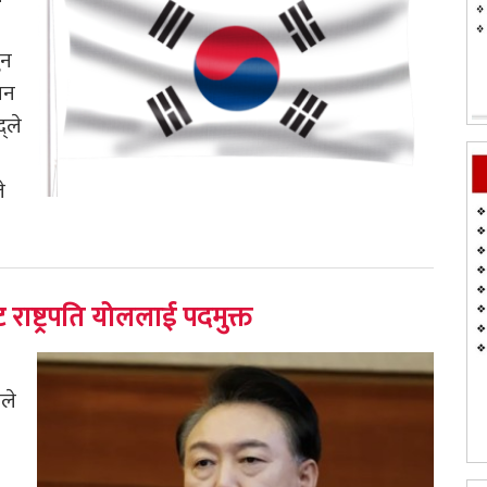
ुन
चन
्ले
े
राष्ट्रपति योललाई पदमुक्त
तले