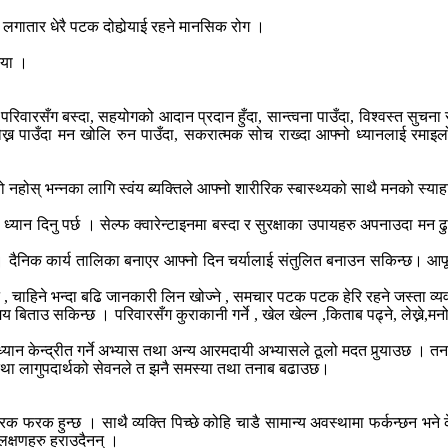
लगातार धेरै पटक दोहोर्‍याई रहने मानसिक रोग ।
्या ।
वारसँग बस्दा, सहयोगको आदान प्रदान हुँदा, सान्त्वना पाउँदा, विश्वस्त सुचना 
ख्न पाउँदा मन खोलि रुन पाउँदा, सकरात्मक सोच राख्दा आफ्नो ध्यानलाई रमाइलो
ोस् भन्नका लागि स्वंय ब्यक्तिले आफ्न‍ो शारीरिक स्बास्थ्यको साथै मनक‍ो स्याह
ान दिनु पर्छ । सेल्फ क्वारेन्टाइनमा बस्दा र सुरक्षाका उपायहरु अपनाउदा मन ढु
 । दैनिक कार्य तालिका बनाएर आफ्नो दिन चर्यालाई संतुलित बनाउन सकिन्छ। आफूल
चाहिने भन्दा बढि जानकारी लिन खोज्ने , समचार पटक पटक हेरि रहने जस्ता व्यवहा
ताउ सकिन्छ । परिवारसँग कुराकानी गर्ने , खेल खेल्न ,किताब पढ्ने, लेख्ने,मनोरञ्
्यान केन्द्रीत गर्ने अभ्यास तथा अन्य आरमदायी अभ्यासले ठूलो मदत पुर्‍याउछ । तना
 तथा लागुपदार्थको सेवनले त झनै समस्या तथा तनाब बढाउछ।
फरक फरक हुन्छ । साथै व्यक्ति पिच्छे कोहि चाडै सामान्य अवस्थामा फर्कन्छन भ
लक्षणहरु हराउदैनन् ।