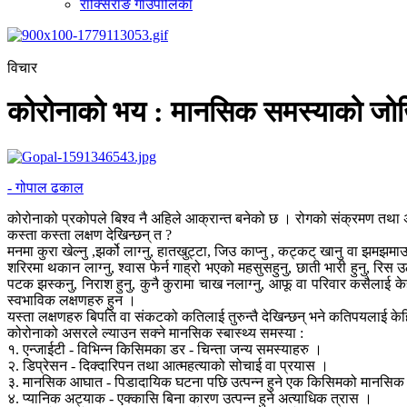
राक्सिराङ गाउँपालिका
विचार
कोरोनाको भय : मानसिक समस्याको जो
- गोपाल ढकाल
कोरोनाको प्रकोपले बिश्व नै अहिले आक्रान्त बनेको छ । रोगको संक्रमण तथा अ
कस्ता कस्ता लक्षण देखिन्छन् त ?
मनमा कुरा खेल्नु ,झर्को लाग्नु, हातखुट्टा, जिउ काप्नु , कट्कट् खानु वा झमझमाउनु
शरिरमा थकान लाग्नु, श्वास फेर्न गाह्रो भएको महसुसहुनु, छाती भारी हुनु, रिस उठनु
पटक झस्कनु, निराश हुनु, कुनै कुरामा चाख नलाग्नु, आफू वा परिवार कसैलाई के
स्वभाविक लक्षणहरु हुन ।
यस्ता लक्षणहरु बिपति वा संकटको कतिलाई तुरुन्तै देखिन्छन् भने कतिपयलाई केह
कोरोनाको असरले ल्याउन सक्ने मानसिक स्बास्थ्य समस्या :
१. एन्जाईटी - विभिन्न किसिमका डर - चिन्ता जन्य समस्याहरु ।
२. डिप्रेसन - दिक्दारिपन तथा आत्महत्याको सोचाई वा प्रयास ।
३. मानसिक आघात - पिडादायिक घटना पछि उत्पन्न हुने एक किसिमको मानसिक
४. प्यानिक अट्याक - एक्कासि बिना कारण उत्पन्न हुने अत्याधिक त्रास ।