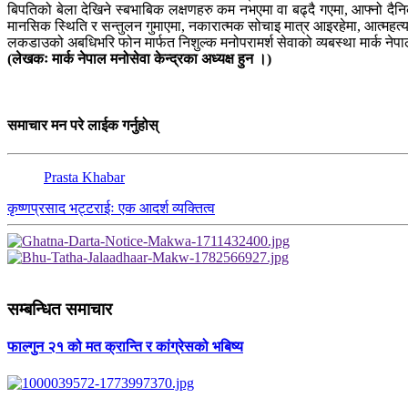
बिपतिको बेला देखिने स्बभाबिक लक्षणहरु कम नभएमा वा बढ्दै गएमा, आफ्नो दैनि
मानसिक स्थिति र सन्तुलन गुमाएमा, नकारात्मक सोचाइ मात्र आइरहेमा, आत्महत्य
लकडाउको अबधिभरि फोन मार्फत निशुल्क मनोपरामर्श सेवाक‍ो व्यबस्था मार्क न
(लेखकः मार्क नेपाल मनोसेवा केन्द्रका अध्यक्ष हुन ।)
समाचार मन परे लाईक गर्नुहोस्
Prasta Khabar
कृष्णप्रसाद भट्टराईः एक आदर्श व्यक्तित्व
सम्बन्धित समाचार
फाल्गुन २१ को मत क्रान्ति र कांग्रेसको भबिष्य