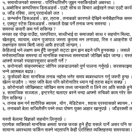
५. समायोजनको समस्या - परिस्थितिसँग जुझ्न नसकिरहेको अबस्था ।
६.अब्सेसिभ कम्पल्सिभ डिसअडर्स - एउटै सोच वा बिचार आईरहने तथा एउटै कार्य 
७. जाँड रक्सि , लागू प्रदार्थको लत ।
८. कन्भर्सन डिसअडर्स - डर, त्रास , तनाबको कारणले देखिने मनोबैज्ञानिक समस
९. एक्युट स्टेस डिसअडर्स - तत्कालै देखा पर्ने तनाब जन्य समस्या ।
समस्या कसरी कम गर्न सकिन्छ ?
मनका वह पोख्न पाउँदा, घरपरिवार, साथीभाई वा समाजको साथ र सहयोग मिल्दा, परि
खेलकुद, व्यायाम, ध्यान पुजापाठ जस्ता कुरामा मन लगाउदा, रिस र आक्रोश पो
लक्षणहरु समय बित्दै जादा आफै हराउदै जान्छन् ।
केहिलाई भने लक्षण कम हुँदै जानुको सट्टा झन झन बढने पनि हुनसक्छ । जसले
मनोसामाजिक समस्या वा मानसिक स्बास्थ्य समस्याको जोखिम बढेर जान्छ। यस्तो नह
आफ्नो मनको स्याहारसुसार कसरी गर्ने ?
१. करोनाको संक्रमणबाट ज‍ोगिन लकडाउनको पुर्ण पालना गर्नुपर्छ। सरसफाइमा ध्य
भन्ने आत्मबल बढछ।
२. फुर्सदको बेला मानसिक तनाब नहोस भनेर समय ब्यबस्थापन गर्नु जरुरी हुन्छ
खेल्न पाउदैन । नत्र जति बेला पनि कोरोनातिर ध्यान गई त्रास बढन सक्छ ।
३. कोरोनाको जोखिमबाट जोखिन सत्य तथ्य जानकारी त लिने तर अति सतर्क हुने , 
४. सामाजिक सञ्जाल , इन्टरनेट चलाएर बस्ने भन्दा आफ्नो रुचिको काम गरेर समय बि
दिन सकिन्छ ।
५. तनाब कम गर्न शारीरिक ब्यायम , योग , मेडिटेसन , श्वास प्रस्वासको ब्यायम , ध
६. तनाबको बेला सजिलैसँग पच्ने तथा पोषण युक्त आहार खानुपर्छ । जाँडरक्सी
यस्तो बेलामा बिज्ञको सहयोग लिनुपर्छ ।
प्रत्येक व्यक्तिको मानसिक क्षमता फरक फरक हुने हुँदा यसले पार्ने असर पनि 
सामान्य अवस्थामा फर्किन सक्ने भएतापनि केही प्रतिशत व्यक्तिहरुमा समस्याका 