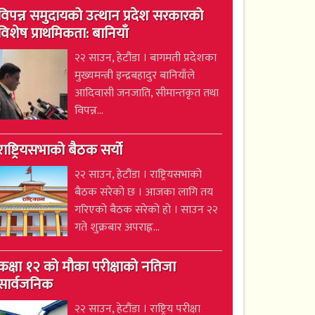
विपन्न समुदायको उत्थान प्रदेश सरकारको
विशेष प्राथमिकता: बानियाँ
२२ साउन, हेटौंडा । बागमती प्रदेशका
मुख्यमन्त्री इन्द्रबहादुर बानियाँले
आदिवासी जनजाति, सीमान्तकृत तथा
विपन्न...
राष्ट्रियसभाको बैठक सर्यो
२२ साउन, हेटौंडा । राष्ट्रियसभाको
बैठक सरेको छ । आजका लागि तय
गरिएको बैठक सरेको हो । साउन २२
गते शुक्रबार अपराह्न...
कक्षा १२ को मौका परीक्षाको नतिजा
सार्वजनिक
२२ साउन, हेटौंडा । राष्ट्रिय परीक्षा