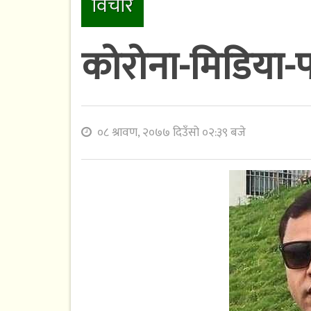
विचार
कोरोना-मिडिया-प
०८ श्रावण, २०७७ दिउँसो ०२:३९ बजे