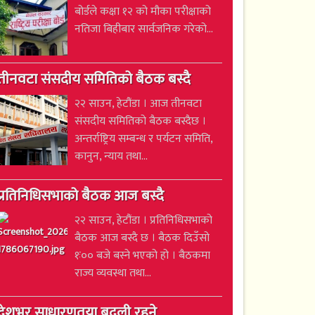
बोर्डले कक्षा १२ को मौका परीक्षाको
नतिजा बिहीबार सार्वजनिक गरेको...
तीनवटा संसदीय समितिको बैठक बस्दै
२२ साउन, हेटौंडा । आज तीनवटा
संसदीय समितिको बैठक बस्दैछ ।
अन्तर्राष्ट्रिय सम्बन्ध र पर्यटन समिति,
कानुन, न्याय तथा...
प्रतिनिधिसभाको बैठक आज बस्दै
२२ साउन, हेटौंडा । प्रतिनिधिसभाको
बैठक आज बस्दै छ । बैठक दिउँसो
१ः०० बजे बस्ने भएको हो । बैठकमा
राज्य व्यवस्था तथा...
देशभर साधारणतया बदली रहने