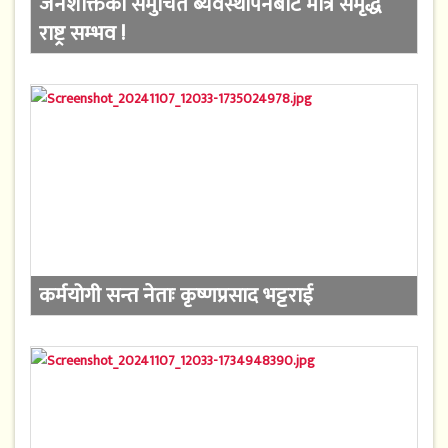
जनशक्तिको समुचित ब्यवस्थापनबाट मात्र समृद्ध
राष्ट्र सम्भव !
कर्मयोगी सन्त नेताः कृष्णप्रसाद भट्टराई