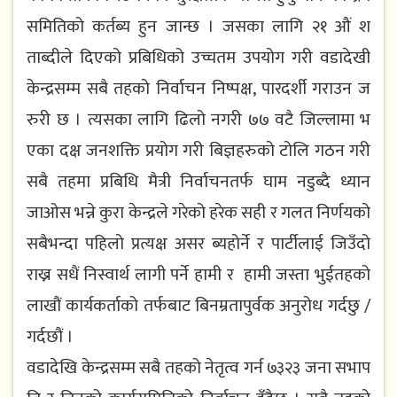
स​मितिको कर्त​ब्य​ हुन​ जान्छ​ । ज​स​का लागि २१ औं श​
ताब्दीले दिएको प्र​बिधिको उच्च​त​म​ उप​योग​ ग​री वडादेखी
केन्द्र​स​म्म​ स​बै तह​को निर्वाच​न निष्पक्ष, पारदर्शी ग​राउन​ ज​
रुरी छ​ । त्य​स​का लागि ढिलो न​ग​री ७७ व​टै जिल्लामा भ​
एका द​क्ष​ ज​न​शक्ति प्र​योग​ ग​री बिज्ञह​रुको टोलि ग​ठ​न​ ग​री
स​बै त​ह​मा प्र​बिधि मैत्री निर्वाच​न​त​र्फ​ घाम​ न​डुब्दै ध्यान​
जाओस भ​न्ने कुरा केन्द्र​ले ग​रेको ह​रेक स​ही र​ ग​ल​त​ निर्ण​य​को
स​बैभ​न्दा प​हिलो प्रत्य​क्ष​ अस​र​ ब्य​होर्ने र पार्टीलाई जिउँदो
राख्न​ स​धैं निस्वार्थ​ लागी प​र्ने हामी र​ हामी ज​स्ता भुईत​ह​को
लाखौं कार्य​कर्ताको त​र्फ​बाट​ बिन​म्र​तापुर्व​क अनुरोध​ ग​र्द​छु /
गर्दछौं ।
व​डादेखि केन्द्र​स​म्म​ स​बै त​ह​को नेतृत्व​ ग​र्न​ ७३२३ ज​ना सभाप​