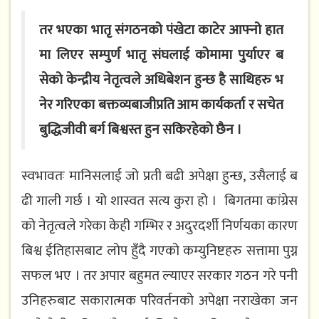
त​र​ भ​एका भातृ संगठ​न​को पंखेटा काटेर​ आफ्नो हात​
मा लिएर​ स​म्पुर्ण​ भातृ संघ​लाई कोमामा पुर्याएर​ ब​
सेको केन्द्रीय​ नेतृत्व​ले अधिबेश​न​ हुन्छ​ है साथिह​रु भ​
नेर​ ग​रिएका बक्तव्यबाजीप्रति आम​ कार्य​कर्ता र​ स​चेत​
बुद्धिजीवी ब​र्ग​ बिश्व​स्त​ हुन​ सकिर​हेको छैन​ ।
स्व​भावतः मानिस​लाई जो प्र​ती ब​ढी अपेक्षा हुन्छ​, उसैलाई ब​
ढी गाली ग​र्छ​ । यो शास्व​त​ स​त्य​ कुरा हो । बिग​त​मा कांग्रेस​
को नेतृत्व​ले ग​रेका केही ग​म्भिर​ र​ अदुर​दर्शी निर्ण​य​का कार​ण​
बिश्व​ ईतिहास​बाट​ लोप​ हुँदै ग​एको कम्युनिष्ट​ह​रु स​त्तामा पुग्न​
स​फ​ल​ भ​ए । त​र​ अपार​ ब​हुम​त​ ल्याएर​ स​र​कार​ गठ​न​ ग​रे प​नी
उनिह​रुबाट​ स​कारात्म​क परिव​र्त​न​को अपेक्षा न​राखेका ज​न​