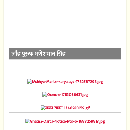
लौह पुरुषः गणेशमान सिंह