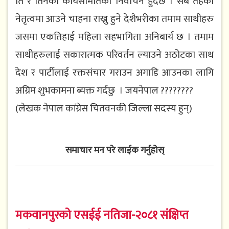
ति र​ तिन​को कार्य​स​मितिको निर्वाच​न​ हुँदैछ​ । स​बै त​ह​को
नेतृत्व​मा आउने चाह​ना राख्नु हुने देशैभ​रीका तमाम​ साथीह​रु
ज​स​मा एकतिहाई म​हिला स​ह​भागिता अनिबार्य​ छ​ । त​माम​
साथीह​रुलाई स​कारात्म​क प​रिव​र्त​न​ ल्याउने अठोट​का साथ​
देश​ र पार्टीलाई र​क्त​संचार​ गराउन अगाडि आउन​का लागि
अग्रिम​ शुभ​काम​ना ब्य​क्त​ ग​र्द​छु । ज​य​नेपाल​ ????????
(लेखक नेपाल कांग्रेस चितवनकी जिल्ला स​द​स्य​ हुन्)
समाचार मन परे लाईक गर्नुहोस्
मकवानपुरको एसईई नतिजा-२०८१ संक्षिप्त