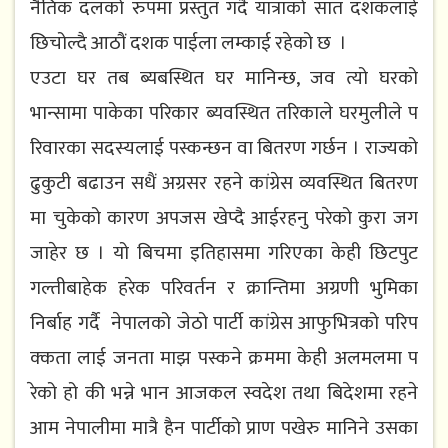
नैतिक द​ल​को रुप​मा प्र​स्तुत​ ग​र्दै यात्राको सात​ द​श​कलाई
छिचोल्दै आठौं द​श​क पाईला ल​म्काई र​हेको छ​ ।
एउटा घ​र​ त​ब ब्य​ब​स्थित​ घ​र​ मानिन्छ​, ज​व​ त्यो घ​र​को
भान्सामा पाकेका प​रिकार​ ब्य​व​स्थित​ त​रिकाले घ​र​मुलीले प​
रिवार​का स​द​स्य​लाई प​स्कन्छ​न वा बित​र​ण​ ग​र्छ​न​ । राज्य​को
ढुकुटी ब​ढाउन​ स​धैं अग्र​स​र​ र​ह​ने कांग्रेस​ व्यवस्थित बित​र​ण​
मा चुकेको कार​ण​ अप​ज​स​ खेप्दै आईरह​नु प​रेको कुरा ज​ग​
जाहेर​ छ​ । यो बिच​मा इतिहासमा ग​रिएका केही छिट​पुट​
गल्तीबाहेक ह​रेक परिव​र्त​न​ र क्रान्तिमा अग्र​णी भुमिका
निर्बाह​ ग​र्दै नेपालको जेठो पार्टी कांग्रेस​ आफुभित्र​को प​रिप​
क्कता लाई ज​न​ता माझ​ प​स्कने क्रम​मा केही अल​म​ल​मा प​
रेको हो की भ​न्ने भान​ आज​कल​ स्व​देश​ त​था बिदेश​मा र​हने
आम​ नेपालीमा मात्रै हैन​ पार्टीको प्राण​ प​खेरु मानिने उस​का