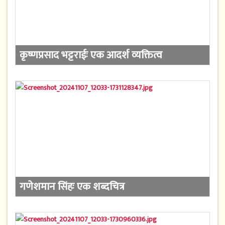
कृष्णप्रसाद भट्टराईः एक आदर्श व्यक्तित्व
गणेशमान सिंहः एक शब्दचित्र