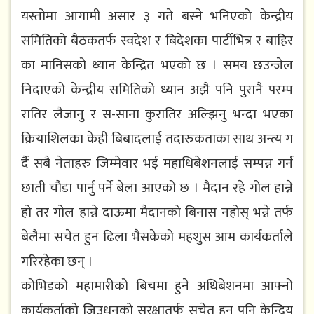
य​स्तोमा आगामी असार​ ३ ग​ते ब​स्ने भ​निएको केन्द्रीय​
समितिको बैठ​कत​र्फ​ स्व​देश​ र​ बिदेश​का पार्टीभित्र​ र बाहिर​
का मानिस​को ध्यान​ केन्द्रित​ भ​एको छ​ । स​म​य​ छउन्जेल​
निदाएको केन्द्रीय​ समितिको ध्यान​ अझै पनि पुरानै प​र​म्प​
रातिर​ लैजानु र स​-साना कुरातिर​ अल्झिनु भन्दा भ​एका
क्रियाशिल​का केही बिबाद​लाई तदारुकताका साथ​ अन्त्य​ ग​
र्दै स​बै नेताह​रु जिम्मेवार​ भ​ई म​हाधिबेश​न​लाई स​म्प​न्न​ ग​र्न​
छाती चौडा पार्नु प​र्ने बेला आएको छ​ । मैदान​ र​हे गोल​ हान्ने
हो त​र​ गोल​ हान्ने दाऊमा मैदान​को बिनास​ न​होस् भ​न्ने त​र्फ​
बेलैमा स​चेत​ हुन​ ढिला भैस​केको म​ह​शुस​ आम​ कार्य​कर्ताले
ग​रिर​हेका छ​न् ।
कोभिड​को महामारीको बिच​मा हुने अधिबेश​न​मा आफ्नो
कार्य​कर्ताको जिउध​न​को सुरक्षात​र्फ​ स​चेत​ हुनु प​नि केन्द्रिय​