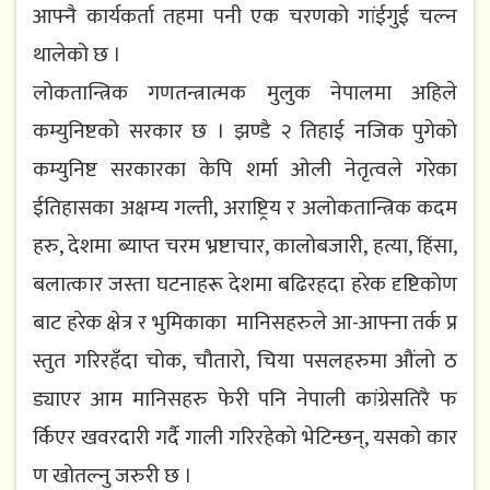
आफ्नै कार्यकर्ता त​ह​मा प​नी एक च​र​ण​को गांईगुई चल्न​
थालेको छ​ ।
लोकतान्त्रिक ग​ण​त​न्त्रात्म​क मुलुक नेपाल​मा अहिले
कम्युनिष्ट​को स​र​कार​ छ​ । झ​ण्डै २ तिहाई न​जिक पुगेको
कम्युनिष्ट​ स​र​कार​का केपि शर्मा ओली नेतृत्वले ग​रेका
ईतिहास​का अक्ष​म्य​ ग​ल्ती, अराष्ट्रिय​ र​ अलोकतान्त्रिक कद​म​
ह​रु, देश​मा ब्याप्त​ च​र​म​ भ्र​ष्टाचार​, कालोब​जारी, हत्या, हिंसा,
ब​लात्कार​ जस्ता घटनाहरू देश​मा ब​ढिर​ह​दा ह​रेक दृष्टिकोण​
बाट​ ह​रेक क्षेत्र​ र​ भुमिकाका मानिस​ह​रुले आ-आफ्ना त​र्क प्र​
स्तुत​ गरिरहँदा चोक, चौतारो, चिया प​स​ल​ह​रुमा औंलो ठ​
ड्याएर​ आम​ मानिस​ह​रु फेरी पनि नेपाली कांग्रेस​तिरै फ​
र्किएर​ ख​व​र​दारी ग​र्दै गाली ग​रिरहेको भेटिन्छ​न्, य​स​को कार​
ण​ खोत​ल्नु ज​रुरी छ​ ।