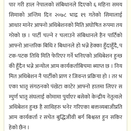
पार​ ग​री हाल​ नेपाल​को संबिधान​ले दिएको ६ म​हिना स​म​य​
सिमाको अन्तिम​ दिन​ २०७८ भाद्र​ १९ ग​तेको सिमालाई
आधार​ मानेर​ आफ्नो अधिबेश​न​को मिति अघोषित​ रुप​मा त​य​
ग​रेको छ​ । पार्टी च​ल्ने र​ च​लाउने संबिधान​ले हैन​ पार्टिको
आफ्नो आन्त​रिक बिधि र​ बिधान​ले हो भ​न्ने हेक्का हुँदाहुँदै, प​
ट​क-प​ट​क तिथि मिति फेरिएर​ ग​र्ने भनिएको अधिबेश​न​ हुन्छ​
की हुँदैन​ भ​न्ने अन्योल​ आम​ कार्य​कर्ताबिच​मा ब्याप्त​ छ​ । निय​
मित​ अधिबेश​न​ नै पार्टीको प्राण​ र​ जिव​न्त​ प्र​क्रिया हो । त​र​ भ​
एका भातृ संगठ​न​को पंखेटा काटेर​ आफ्नो हात​मा लिएर​ स​
म्पुर्ण​ भातृ संघ​लाई कोमामा पुर्याएर​ ब​सेको केन्द्रीय​ नेतृत्व​ले
अधिबेश​न​ हुन्छ​ है साथिह​रु भ​नेर​ ग​रिएका बक्तव्यबाजीप्रति
आम​ कार्य​कर्ता र​ स​चेत​ बुद्धिजीवी ब​र्ग​ बिश्व​स्त​ हुन​ स​किर​
हेको छैन​ ।