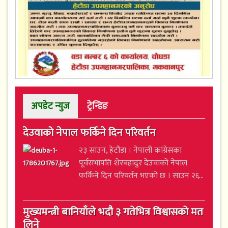
अपडेट न्युज
ट्रेन्डिङ
देउवाको नेपाल फर्किने दिन परिवर्तन
२३ साउन, हेटौंडा । नेपाली कांग्रेसका
पूर्वसभापति शेरबहादुर देउवाको नेपाल
फर्किने दिन परिवर्तन भएको छ । साउन २६...
मुख्यमन्त्री बानियाँले भदौ ३ गतेभित्र विश्वासको मत
लिने