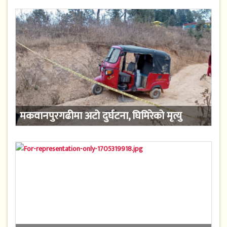
मकवानपुरगढीमा अटो दुर्घटना, घिमिरेको मृत्यु