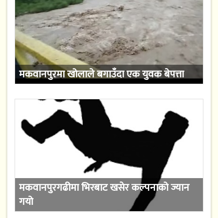
मकवानपुरमा खोलाले बगाउँदा एक युवक बेपत्ता
मकवानपुरगढीमा भिरबाट खसेर कल्पनाको ज्यान
गयो