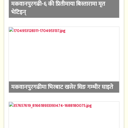
मकवानपुरगढी-६ की प्रितीमाया बिस्तारामा मृत
भेटिइन्
मकवानपुरगढीमा भिरबाट खसेर थिङ गम्भीर घाइते