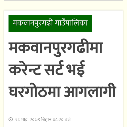
मकवानपुरगढी गाउँपालिका
मकवानपुरगढीमा
करेन्ट सर्ट भई
घरगोठमा आगलागी
२८ भाद्र, २०७९ बिहान ०८:२० बजे