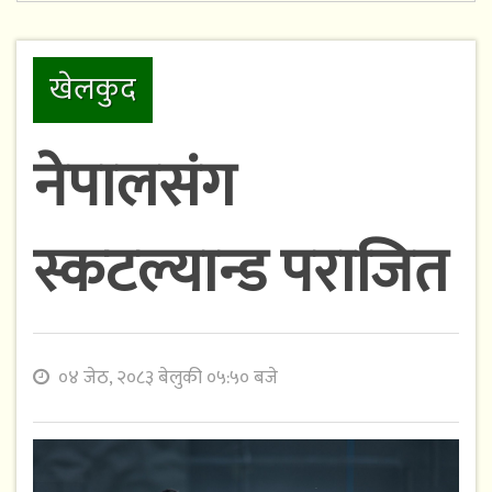
खेलकुद
नेपालसंग
स्कटल्यान्ड पराजित
०४ जेठ, २०८३ बेलुकी ०५:५० बजे