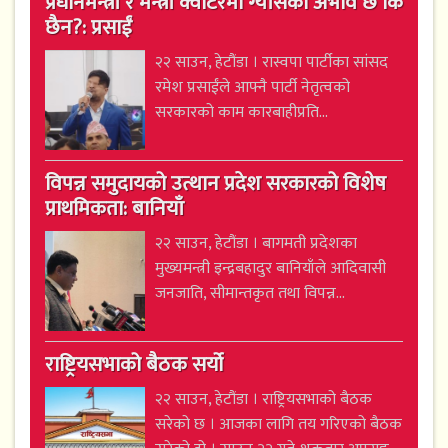
प्रधानमन्त्री र मन्त्री क्वार्टरमा ग्याँसको अभाव छ कि
छैन?: प्रसाईं
२२ साउन, हेटौंडा । रास्वपा पार्टीका सांसद
रमेश प्रसाईंले आफ्नै पार्टी नेतृत्वको
सरकारको काम कारबाहीप्रति...
विपन्न समुदायको उत्थान प्रदेश सरकारको विशेष
प्राथमिकता: बानियाँ
२२ साउन, हेटौंडा । बागमती प्रदेशका
मुख्यमन्त्री इन्द्रबहादुर बानियाँले आदिवासी
जनजाति, सीमान्तकृत तथा विपन्न...
राष्ट्रियसभाको बैठक सर्यो
२२ साउन, हेटौंडा । राष्ट्रियसभाको बैठक
सरेको छ । आजका लागि तय गरिएको बैठक