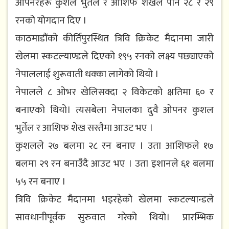
ओपनरहरू कुशल भुर्त‍ेल र आशिफ शेखले पनि २८ र २९
रनको योगदान दिए ।
काठमाडौंको कीर्तिपुरस्थित त्रिवि क्रिकेट मैदानमा जारी
खेलमा स्कटल्याण्डले दिएको १९५ रनको लक्ष्य पछ्याएको
नेपाललाई शुरूवाती धक्का लागेको थियो ।
नेपालले ८ ओभर खेलिसक्दा २ विकेटको क्षतिमा ६० र
बनाएको थियो। त्यसबेला नेपालका दुवै ओपनर कुशल
भुर्तेल र आशिफ शेख सस्तैमा आउट भए ।
कुशलले २७ बलमा २८ रन बनाए । उता आशिफले १७
बलमा २९ रन बनाउँदै आउट भए । उता इशानले ६१ बलमा
५५ रन बनाए ।
त्रिवि क्रिकेट मैदानमा भइरहेको खेलमा स्कटल्यान्डले
सावधानीपूर्वक सुरुवात गरेको थियो। प्रारम्भिक