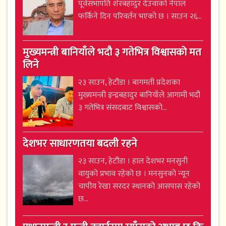
पूर्वसभापति शेरबहादुर देउवाको नेपाल
फर्किने दिन परिवर्तन भएको छ । साउन २६...
मुख्यमन्त्री बानियाँले भदौ ३ गतेभित्र विश्वासको मत
लिने
२३ साउन, हेटौंडा । बागमती प्रदेशका
मुख्यमन्त्री इन्द्रबहादुर बानियाँले आगामी भदौ
३ गतेभित्र संसदबाट विश्वासको...
देशभर साधारणतया बदली रहने
२३ साउन, हेटौंडा । हाल देशभर मनसुनी
वायुको प्रभाव रहेको छ । मनसुनको न्यून
चापीय रेखा सरदर स्थानको आसपास रहेको
छ...