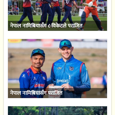
नेपाल नामिबियासँग ८ विकेटले पराजित
नेपाल नामिबियासँग पराजित