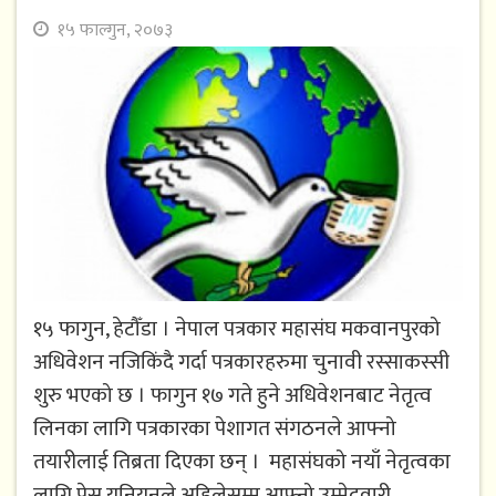
१५ फाल्गुन, २०७३
१५ फागुन, हेटौँडा । नेपाल पत्रकार महासंघ मकवानपुरको
अधिवेशन नजिकिंदै गर्दा पत्रकारहरुमा चुनावी रस्साकस्सी
शुरु भएको छ । फागुन १७ गते हुने अधिवेशनबाट नेतृत्व
लिनका लागि पत्रकारका पेशागत संगठनले आफ्नो
तयारीलाई तिब्रता दिएका छन् । महासंघको नयाँ नेतृत्वका
लागि प्रेस युनियनले अहिलेसम्म आफ्नो उम्मेदवारी