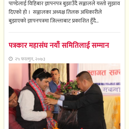
पाण्डेलाई विहिबार ज्ञापनपत्र बुझाउँदै सञ्जालले यस्तो सुझाव
दिएको हो । सञ्जालका अध्यक्ष तिलक अधिकारीले
बुझाएको ज्ञापनपत्रमा जिल्लाबाट प्रकाशित हुँदै...
पत्रकार महासंघ नयाँ समितिलाई सम्मान
२५ फाल्गुन, २०७३