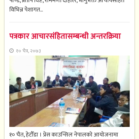
पाण्डे, प्रताप विष्ट, राममणी दाहाल, भानुभक्त आचार्यसहित
विभिन्न पेशागत...
पत्रकार आचारसंहितासम्बन्धी अन्तरक्रिया
१० चैत्र, २०७३
१० चैत, हेटौँडा । प्रेस काउन्सिल नेपालको आयोजनामा