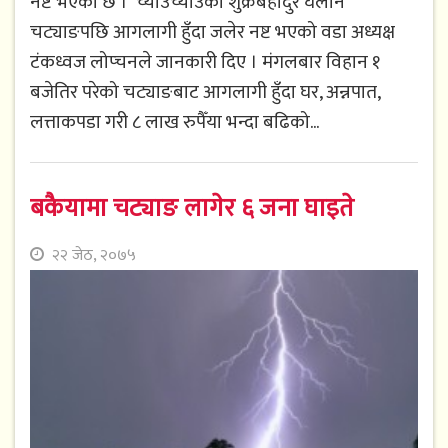
नष्ट भएको छ । च्याउँच्याउँका शुक्रबहादुर घलान
चट्याङपछि आगलागी हुँदा जलेर नष्ट भएको वडा अध्यक्ष
टंकध्वज लोप्चनले जानकारी दिए । मंगलबार विहान १
बजेतिर परेको चट्याङबाट आगलागी हुँदा घर, अन्नपात,
लत्ताकपडा गरी ८ लाख रुपैँया भन्दा बढिको...
बकैयामा चट्याङ लागेर ६ जना घाइते
२२ जेठ, २०७५