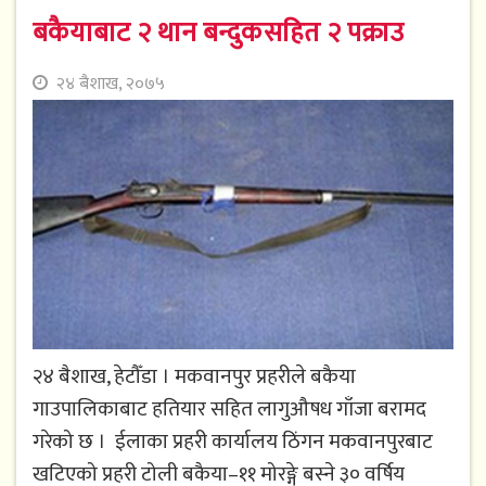
बकैयाबाट २ थान बन्दुकसहित २ पक्राउ
२४ बैशाख, २०७५
२४ बैशाख, हेटौँडा । मकवानपुर प्रहरीले बकैया
गाउपालिकाबाट हतियार सहित लागुऔषध गाँजा बरामद
गरेको छ । ईलाका प्रहरी कार्यालय ठिंगन मकवानपुरबाट
खटिएको प्रहरी टोली बकैया–११ मोरङ्गे बस्ने ३० वर्षिय