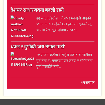
देशभर साधारणतया बदली रहने
२२ साउन, हेटौंडा । देशभर मनसुनी वायुको
प्रभाव कायम रहेको छ । हाल मनसुनको न्यून
चापीय रेखा पूर्वी क्षेत्रमा सरदर...
धवल र दुर्गाको 'जय नेपाल पार्टी'
२१ साउन, हेटौंडा । राष्ट्रिय प्रजातन्त्र पार्टीका
पूर्व नेता डा. धवलशमशेर जबरा र अभियनता
दुर्गा प्रसाईंले नयाँ...
थप समाचार