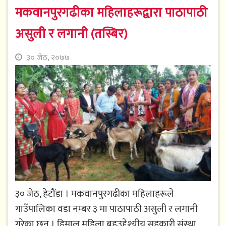
मकवानपुरगढीका महिलाहरूद्वारा पाठापाठी
असुली र लगानी (तस्बिर)
३० जेठ, २०७७
३० जेठ, हेटौंडा । मकवानपुरगढीका महिलाहरूले
गाउँपालिका वडा नम्बर ३ मा पाठापाठी असुली र लगानी
गरेका छन् । हिमाल महिला बहुउद्देश्यीय सहकारी संस्था