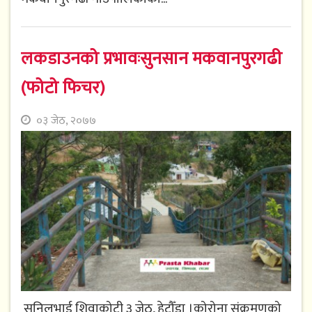
लकडाउनको प्रभावःसुनसान मकवानपुरगढी
(फोटो फिचर)
०३ जेठ, २०७७
सुनिलभाई शिवाकोटी ३ जेठ, हेटौँडा ।कोरोना संक्रमणको