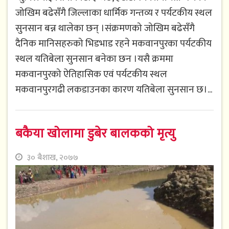
जोखिम बढेसँगै जिल्लाका धार्मिक गन्तव्य र पर्यटकीय स्थल
सुनसान बन्न थालेका छन् ।संक्रमणको जोखिम बढेसँगै
दैनिक मानिसहरुको भिडभाड रहने मकवानपुरका पर्यटकीय
स्थल यतिबेला सुनसान बनेका छन ।यसै क्रममा
मकवानपुरको ऐतिहासिक एवं पर्यटकीय स्थल
मकवानपुरगढी लकडाउनका कारण यतिबेला सुनसान छ।...
बकैया खोलामा डुबेर बालकको मृत्यु
३० बैशाख, २०७७