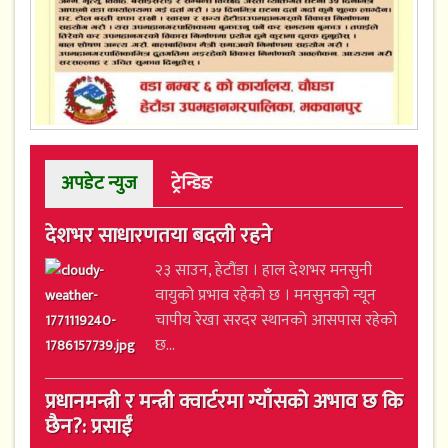
अपडेट न्युज
ट्रेन्डिङ
देशभर साधारणतया बदली रहने
२३ साउन, हेटौंडा । हाल देशभर मनसुनी
वायुको प्रभाव रहेको छ । मनसुनको न्यून
चापीय रेखा सरदर स्थानको आसपास रहेको
छ...
प्रधानमन्त्री र मन्त्री क्वार्टरमा ग्याँसको अभाव छ कि
छैन?: प्रसाईं