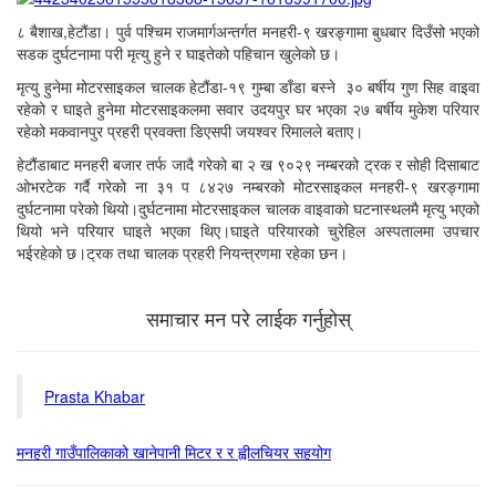
८ बैशाख,हेटौंडा। पुर्व पश्चिम राजमार्गअन्तर्गत मनहरी-९ खरङ्गामा बुधबार दिउँसो भएको
सडक दुर्घटनामा परी मृत्यु हुने र घाइतेको पहिचान खुलेको छ।
मृत्यु हुनेमा मोटरसाइकल चालक हेटौंडा-१९ गुम्बा डाँडा बस्ने ३० बर्षीय गुण सिह वाइवा
रहेको र घाइते हुनेमा मोटरसाइकलमा सवार उदयपुर घर भएका २७ बर्षीय मुकेश परियार
रहेको मकवानपुर प्रहरी प्रवक्ता डिएसपी जयश्वर रिमालले बताए।
हेटौंडाबाट मनहरी बजार तर्फ जादै गरेको बा २ ख ९०२९ नम्बरको ट्रक र सोही दिसाबाट
ओभरटेक गर्दै गरेको ना ३१ प ८४२७ नम्बरको मोटरसाइकल मनहरी-९ खरङ्गामा
दुर्घटनामा परेको थियो।दुर्घटनामा मोटरसाइकल चालक वाइवाको घटनास्थलमै मृत्यु भएको
थियो भने परियार घाइते भएका थिए।घाइते परियारको चुरेहिल अस्पतालमा उपचार
भईरहेको छ।ट्रक तथा चालक प्रहरी नियन्त्रणमा रहेका छन।
समाचार मन परे लाईक गर्नुहोस्
Prasta Khabar
मनहरी गाउँपालिकाको खानेपानी मिटर र र ह्वीलचियर सहयोग