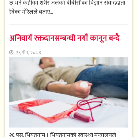
छ भने केहीको शरीर जलेको बीबीसीका विज्ञान संवाददाता
रेबेका मोरेलले बताए...
अनिवार्य रक्तदानसम्बन्धी नयाँ कानून बन्दै
२६ पौष, २०७३
२६ पुस, भियतनाम । भियतनामको स्वास्थ्य मन्त्रालयले