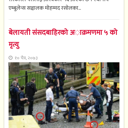
एम्बुलेन्स सञ्चालक मोहम्मद रसोलका...
बेलायती संसदबाहिरको अाक्रमणमा ५ को
मृत्यु
१० चैत्र, २०७३