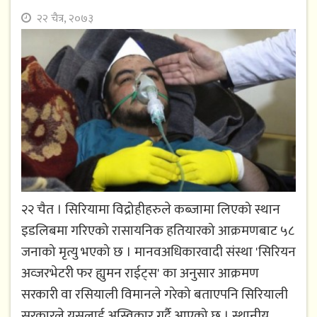
२२ चैत्र, २०७३
२२ चैत । सिरियामा विद्रोहीहरुले कब्जामा लिएको स्थान
इडलिबमा गरिएको रासायनिक हतियारको आक्रमणबाट ५८
जनाको मृत्यु भएको छ । मानवअधिकारवादी संस्था 'सिरियन
अव्जरभेटरी फर ह्युमन राईट्स' का अनुसार आक्रमण
सरकारी वा रसियाली विमानले गरेको बताएपनि सिरियाली
सरकारले यसलाई अस्विकार गर्दै आएको छ । स्थानीय